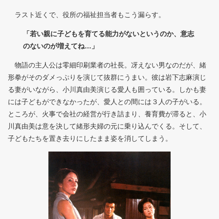
ラスト近くで、役所の福祉担当者もこう漏らす。
「若い親に子どもを育てる能力がないというのか、意志
のないのが増えてね…」
物語の主人公は零細印刷業者の社長。冴えない男なのだが、緒
形拳がそのダメっぷりを演じて抜群にうまい。彼は岩下志麻演じ
る妻がいながら、小川真由美演じる愛人も囲っている。しかも妻
には子どもができなかったが、愛人との間には３人の子がいる。
ところが、火事で会社の経営が行き詰まり、養育費が滞ると、小
川真由美は意を決して緒形夫婦の元に乗り込んでくる。そして、
子どもたちを置き去りにしたまま姿を消してしまう。