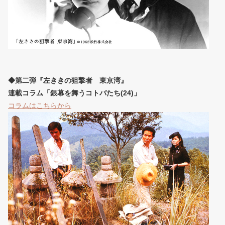
◆第二弾『左ききの狙撃者 東京湾』
連載コラム「銀幕を舞うコトバたち(24)」
コラムはこちらから