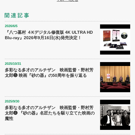
2026/6/5
『八つ墓村 ４Kデジタル修復版 4K ULTRA HD
Blu-ray』2026年9月16日(水)発売決定！
2025/10/31
多彩なる多才のアルチザン 映画監督・野村芳
太郎❺ 映画『砂の器』の50周年を振り返る
2025/9/30
多彩なる多才のアルチザン 映画監督・野村芳
太郎❹ 『砂の器』名匠たちを駆り立てた映画の
魔性