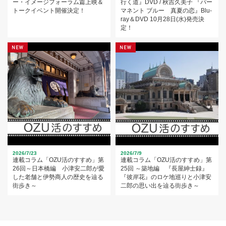
ー・イメージフォーラム篇上映＆
行く道』DVD / 秋吉久美子 『パー
トークイベント開催決定！
マネント ブルー 真夏の恋』Blu-
ray＆DVD 10月28日(水)発売決
定！
2026/7/23
2026/7/9
連載コラム「OZU活のすすめ」第
連載コラム「OZU活のすすめ」第
26回～日本橋編 小津安二郎が愛
25回 ～築地編 『長屋紳士録』
した老舗と伊勢商人の歴史を辿る
『彼岸花』のロケ地巡りと小津安
街歩き～
二郎の思い出を辿る街歩き～