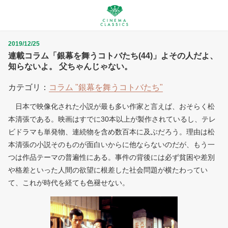
2019/12/25
連載コラム「銀幕を舞うコトバたち(44)」よその人だよ、
知らないよ。 父ちゃんじゃない。
カテゴリ：
コラム "銀幕を舞うコトバたち"
日本で映像化された小説が最も多い作家と言えば、おそらく松
本清張である。映画はすでに30本以上が製作されているし、テレ
ビドラマも単発物、連続物を含め数百本に及ぶだろう。理由は松
本清張の小説そのものが面白いからに他ならないのだが、もう一
つは作品テーマの普遍性にある。事件の背後には必ず貧困や差別
や格差といった人間の欲望に根差した社会問題が横たわってい
て、これが時代を経ても色褪せない。