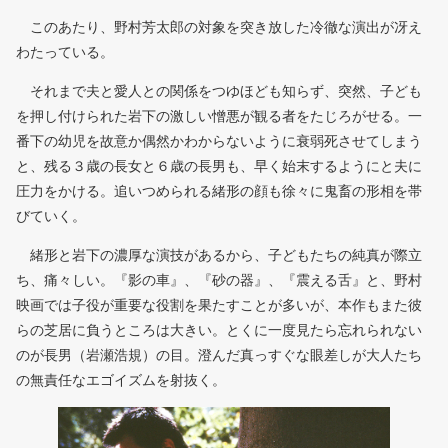
このあたり、野村芳太郎の対象を突き放した冷徹な演出が冴え
わたっている。
それまで夫と愛人との関係をつゆほども知らず、突然、子ども
を押し付けられた岩下の激しい憎悪が観る者をたじろがせる。一
番下の幼児を故意か偶然かわからないように衰弱死させてしまう
と、残る３歳の長女と６歳の長男も、早く始末するようにと夫に
圧力をかける。追いつめられる緒形の顔も徐々に鬼畜の形相を帯
びていく。
緒形と岩下の濃厚な演技があるから、子どもたちの純真が際立
ち、痛々しい。『影の車』、『砂の器』、『震える舌』と、野村
映画では子役が重要な役割を果たすことが多いが、本作もまた彼
らの芝居に負うところは大きい。とくに一度見たら忘れられない
のが長男（岩瀬浩規）の目。澄んだ真っすぐな眼差しが大人たち
の無責任なエゴイズムを射抜く。