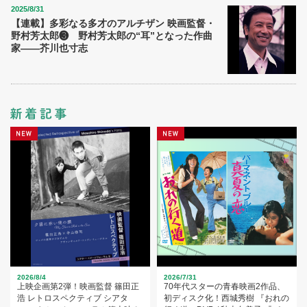
2025/8/31
【連載】多彩なる多才のアルチザン 映画監督・
野村芳太郎❸ 野村芳太郎の“耳”となった作曲
家――芥川也寸志
2026/8/4
2026/7/31
上映企画第2弾！映画監督 篠田正
70年代スターの青春映画2作品、
浩 レトロスペクティブ シアタ
初ディスク化！西城秀樹 『おれの