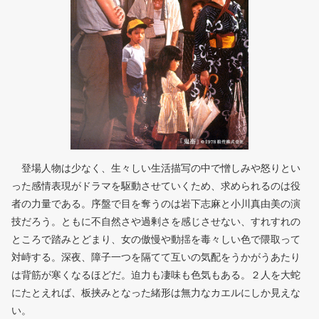
登場人物は少なく、生々しい生活描写の中で憎しみや怒りとい
った感情表現がドラマを駆動させていくため、求められるのは役
者の力量である。序盤で目を奪うのは岩下志麻と小川真由美の演
技だろう。ともに不自然さや過剰さを感じさせない、すれすれの
ところで踏みとどまり、女の傲慢や動揺を毒々しい色で隈取って
対峙する。深夜、障子一つを隔てて互いの気配をうかがうあたり
は背筋が寒くなるほどだ。迫力も凄味も色気もある。２人を大蛇
にたとえれば、板挟みとなった緒形は無力なカエルにしか見えな
い。