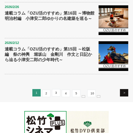
2026/2/26
連載コラム「OZU活のすすめ」第16回 ～博物館
明治村編 小津安二郎ゆかりの名建築を巡る～
2026/2/12
連載コラム「OZU活のすすめ」第15回 ～松阪
編 祭の神輿 堀坂山 金剛川 作文と日記か
ら辿る小津安二郎の少年時代～
1
3
>
2
4
5
10