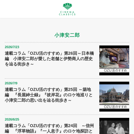
小津安二郎
2026/7/23
連載コラム「OZU活のすすめ」第26回～日本橋
編 小津安二郎が愛した老舗と伊勢商人の歴史
を辿る街歩き～
2026/7/9
連載コラム「OZU活のすすめ」第25回 ～築地
編 『長屋紳士録』『彼岸花』のロケ地巡りと
小津安二郎の思い出を辿る街歩き～
2026/6/25
連載コラム「OZU活のすすめ」第24回 ～信州
編 『浮草物語』『一人息子』のロケ地探訪と