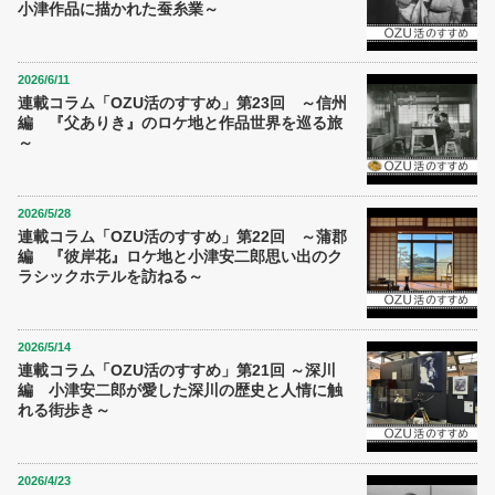
小津作品に描かれた蚕糸業～
2026/6/11
連載コラム「OZU活のすすめ」第23回 ～信州
編 『父ありき』のロケ地と作品世界を巡る旅
～
2026/5/28
連載コラム「OZU活のすすめ」第22回 ～蒲郡
編 『彼岸花』ロケ地と小津安二郎思い出のク
ラシックホテルを訪ねる～
2026/5/14
連載コラム「OZU活のすすめ」第21回 ～深川
編 小津安二郎が愛した深川の歴史と人情に触
れる街歩き～
2026/4/23