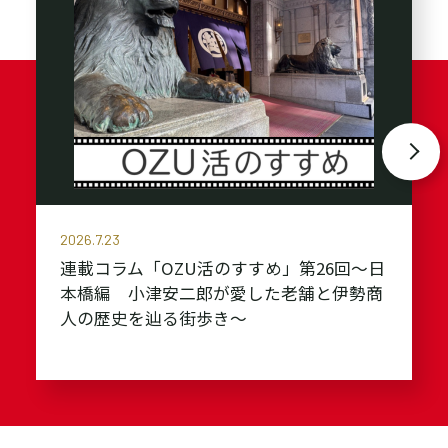
2026.7.23
連載コラム「OZU活のすすめ」第26回～日
本橋編 小津安二郎が愛した老舗と伊勢商
人の歴史を辿る街歩き～