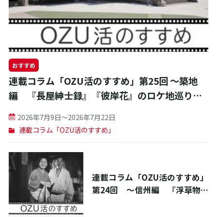
おすすめ
連載コラム「OZU活のすすめ」第25回 ～築地
編 『長屋紳士録』『彼岸花』のロケ地巡りと
小津安二郎の思い出を辿る街歩き～
2026年7月9日〜2026年7月22日
連載コラム「OZU活のすすめ」
連載コラム「OZU活のすすめ」
第24回 ～信州編 『浮草物
語』『一人息子』のロケ地探訪
と小津作品に描かれた蚕糸業～