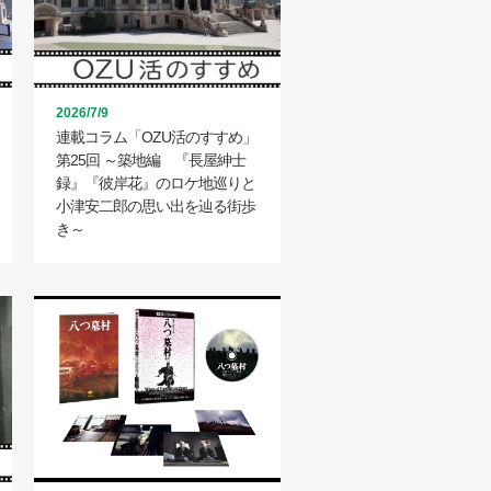
2026/7/9
連載コラム「OZU活のすすめ」
第25回 ～築地編 『長屋紳士
録』『彼岸花』のロケ地巡りと
小津安二郎の思い出を辿る街歩
き～