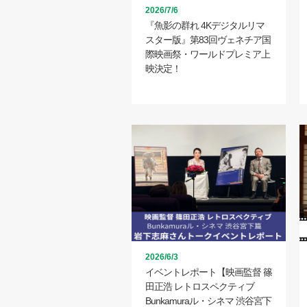
2026/7/6
『魚影の群れ 4Kデジタルリマ
スター版』第83回ヴェネチア国
際映画祭・ワールドプレミア上
映決定！
2026/6/3
イベントレポート【映画監督 篠
田正浩 レトロスペクティブ
Bunkamuraル・シネマ 渋谷宮下