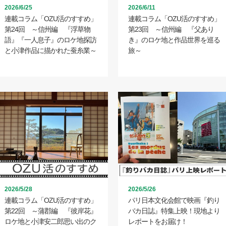
2026/6/25
2026/6/11
連載コラム「OZU活のすすめ」
連載コラム「OZU活のすすめ」
第24回 ～信州編 『浮草物
第23回 ～信州編 『父あり
語』『一人息子』のロケ地探訪
き』のロケ地と作品世界を巡る
と小津作品に描かれた蚕糸業～
旅～
2026/5/28
2026/5/26
連載コラム「OZU活のすすめ」
パリ日本文化会館で映画『釣り
第22回 ～蒲郡編 『彼岸花』
バカ日誌』特集上映！現地より
ロケ地と小津安二郎思い出のク
レポートをお届け！