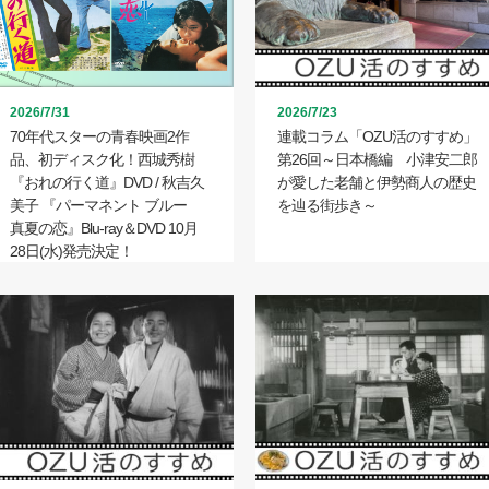
2026/7/31
2026/7/23
70年代スターの青春映画2作
連載コラム「OZU活のすすめ」
品、初ディスク化！西城秀樹
第26回～日本橋編 小津安二郎
『おれの行く道』DVD / 秋吉久
が愛した老舗と伊勢商人の歴史
美子 『パーマネント ブルー
を辿る街歩き～
真夏の恋』Blu-ray＆DVD 10月
28日(水)発売決定！