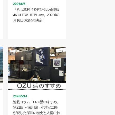
2026/6/5
『八つ墓村 ４Kデジタル修復版
4K ULTRA HD Blu-ray』2026年9
月16日(水)発売決定！
2026/5/14
連載コラム「OZU活のすすめ」
第21回 ～深川編 小津安二郎
が愛した深川の歴史と人情に触