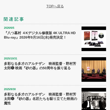
TOPへ戻る
2026/6/5
『八つ墓村 ４Kデジタル修復版 4K ULTRA HD
Blu-ray』2026年9月16日(水)発売決定！
2025/10/31
多彩なる多才のアルチザン 映画監督・野村芳
太郎❺ 映画『砂の器』の50周年を振り返る
2025/9/30
多彩なる多才のアルチザン 映画監督・野村芳
太郎❹ 『砂の器』名匠たちを駆り立てた映画の
魔性