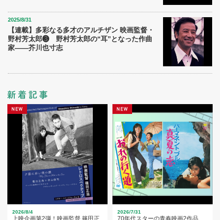
2025/8/31
【連載】多彩なる多才のアルチザン 映画監督・
野村芳太郎❸ 野村芳太郎の“耳”となった作曲
家――芥川也寸志
2026/8/4
2026/7/31
上映企画第2弾！映画監督 篠田正
70年代スターの青春映画2作品、