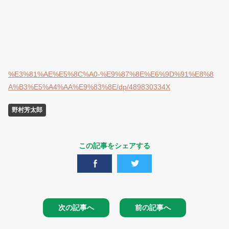
%E3%81%AE%E5%8C%A0-%E9%87%8E%E6%9D%91%E8%8
A%B3%E5%A4%AA%E9%83%8E/dp/489830334X
野村芳太郎
この記事をシェアする
次の記事へ
前の記事へ