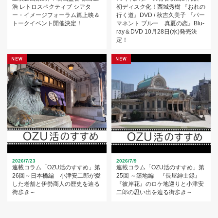
浩 レトロスペクティブ シアタ
初ディスク化！西城秀樹 『おれの
ー・イメージフォーラム篇上映＆
行く道』DVD / 秋吉久美子 『パー
トークイベント開催決定！
マネント ブルー 真夏の恋』Blu-
ray＆DVD 10月28日(水)発売決
定！
2026/7/23
2026/7/9
連載コラム「OZU活のすすめ」第
連載コラム「OZU活のすすめ」第
26回～日本橋編 小津安二郎が愛
25回 ～築地編 『長屋紳士録』
した老舗と伊勢商人の歴史を辿る
『彼岸花』のロケ地巡りと小津安
街歩き～
二郎の思い出を辿る街歩き～