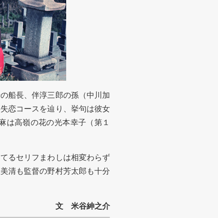
の船長、伴淳三郎の孫（中川加
の失恋コースを辿り、挙句は彼女
麻は高嶺の花の光本幸子（第１
てるセリフまわしは相変わらず
渥美清も監督の野村芳太郎も十分
文 米谷紳之介