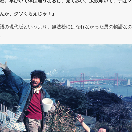
わ。車ひいて体は痛うなるし、見てみい、太鼓叩いて、手はマ
んか、クソくらえじゃ！」
語の現代版というより、無法松にはなれなかった男の物語なの
。