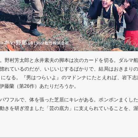
。野村芳太郎と永井素夫の脚本は次のカードを切る。ダルマ船
惚れているのだが、いじいじするばかりで、結局はおきまり
とになる。『男はつらいよ』のマドンナにたとえれば、岩下志
伊藤蘭（第26作）あたりだろうか。
パワフルで、体を張った芝居にキレがある。ポンポンまくした
動きを研ぎ澄ました「芸の底力」に支えられていることを、