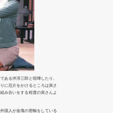
である伴淳三郎と喧嘩したり、
周りに厄介をかけるところは寅さ
っ組み合いをする程度の寅さんよ
外国人が金塊の密輸をしている