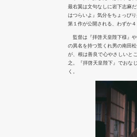
最右翼は文句なしに岩下志麻だ
はつらいよ』気分をちょっぴり
第１作が公開される、わずか４
監督は『拝啓天皇陛下様』や
の異名を持つ荒くれ男の南田松
が、根は善良で心やさしいと
之。『拝啓天皇陛下』でおな
く。