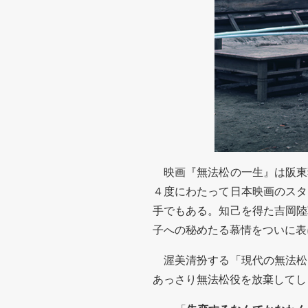
映画『無法松の一生』は阪東妻三
４度にわたって日本映画のスタ
手でもある。知己を得た吉岡陸
子への秘めたる慕情をついに表
渥美清扮する「現代の無法松
あっさり無法松役を放棄してし