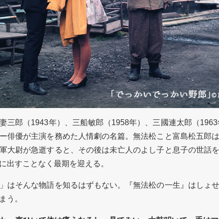
郎（1943年）、三船敏郎（1958年）、三國連太郎（1963
ー俳優が主演を務めた人情劇の名篇。無法松こと富島松五郎
軍大尉が急逝すると、その後は未亡人のよし子と息子の世話
に出すことなく最期を迎える。
」はそんな物語を知るはずもない。『無法松の一生』はしょせ
まう。