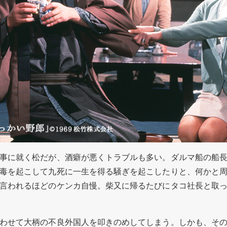
事に就く松だが、酒癖が悪くトラブルも多い。ダルマ船の船長
毒を起こして九死に一生を得る騒ぎを起こしたりと、何かと
言われるほどのケンカ自慢。柴又に帰るたびにタコ社長と取
わせて大柄の不良外国人を叩きのめしてしまう。しかも、その