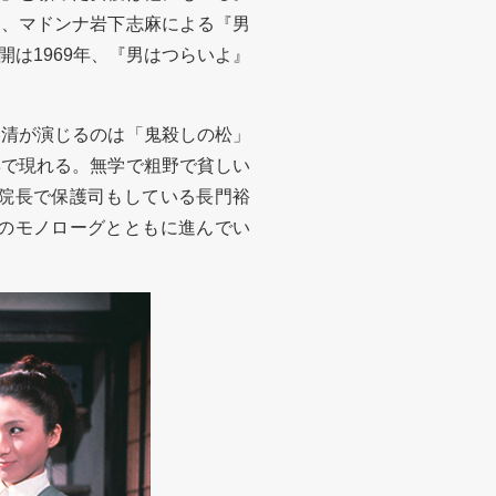
え、マドンナ岩下志麻による『男
は1969年、『男はつらいよ』
清が演じるのは「鬼殺しの松」
姿で現れる。無学で粗野で貧しい
院長で保護司もしている長門裕
のモノローグとともに進んでい