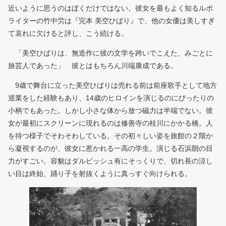
近いように思うのはぼくだけではない。彼女を最もよく知るルポ
ライターの竹中労は『完本 美空ひばり』で、他の女優は美しすぎ
て哀れに欠けると評し、こう続ける。
「美空ひばりは、無造作に彼の文学を跨いでこえた、みごとに
旅芸人であった」 彼とはもちろん川端康成である。
9歳で舞台に立った美空ひばりは売れる前は前座歌手として地方
巡業をした経験もあり、14歳のヒロインを演じるのにぴったりの
小柄でもあった。しかし小さな体から放つ磁力は半端でない。彼
女が最初にスクリーンに現れるのは修善寺の桂川にかかる橋。人
を待つ様子でそわそわしている。その初々しい姿を旅館の２階か
ら凝視するのが、彼女に惹かれる一高の学生。演じる石浜朗の目
力がすごい。容貌はダルビッシュ有にそっくりで、切れ長の涼し
い目は終始、踊り子を射抜くように真っすぐ向けられる。