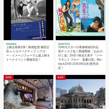
2026/8/4
2026/7/31
上映企画第2弾！映画監督 篠田正
70年代スターの青春映画2作品、
浩 レトロスペクティブ シアタ
初ディスク化！西城秀樹 『おれの
ー・イメージフォーラム篇上映＆
行く道』DVD / 秋吉久美子 『パー
トークイベント開催決定！
マネント ブルー 真夏の恋』Blu-
ray＆DVD 10月28日(水)発売決
定！