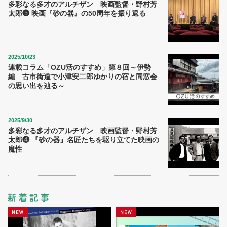
多彩なる多才のアルチザン 映画監督・野村芳
太郎❺ 映画『砂の器』の50周年を振り返る
2025/10/23
連載コラム「OZU活のすすめ」第８回～伊勢
編 古市街道で小津安二郎ゆかりの宿と同窓会
の思い出を辿る～
2025/9/30
多彩なる多才のアルチザン 映画監督・野村芳
太郎❹ 『砂の器』名匠たちを駆り立てた映画の
魔性