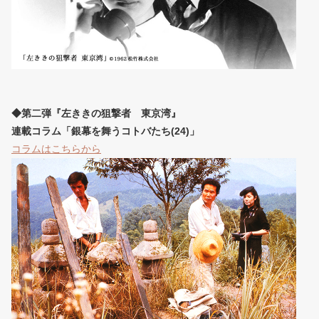
◆第二弾『左ききの狙撃者 東京湾』
連載コラム「銀幕を舞うコトバたち(24)」
コラムはこちらから