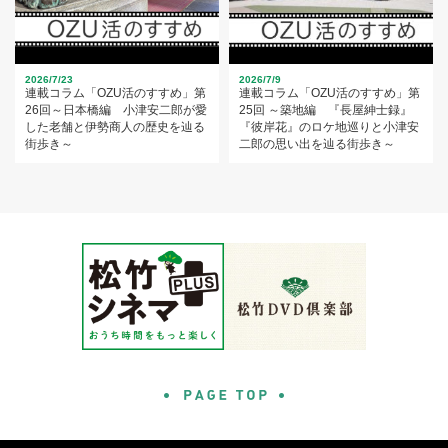
2026/7/23
2026/7/9
連載コラム「OZU活のすすめ」第
連載コラム「OZU活のすすめ」第
26回～日本橋編 小津安二郎が愛
25回 ～築地編 『長屋紳士録』
した老舗と伊勢商人の歴史を辿る
『彼岸花』のロケ地巡りと小津安
街歩き～
二郎の思い出を辿る街歩き～