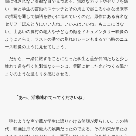
傷に流されない冷徹な目で見つめる。無駄なカットやセリフを嫌
い、薫と学生の言動のスケッチとその周囲で起こる小さな出来事
の描写を通して物語を静かに進めていくのだ。原作にある有名な
セリフ「ほんとうにいい人ね。いい人はいいね」もここにはな
い。山あいの農村の老人や子どもの顔をドキュメンタリー映像の
ようにとらえ、ラストの港での別れのシーンもまるで当時のニュ
ース映像のように見せてしまう。
だから、一緒に旅することになった学生と薫が仲間たちと少し
離れて道を行く無邪気なシーンは、雲間に射した光がつくる陽だ
まりのような温もりを感じさせる。
「あっ、活動連れてってくださいね」
弾むような声で薫が学生に語りかける笑顔が愛らしい。この時
代、映画は庶民の最大の娯楽だったのである。その約束が果たさ