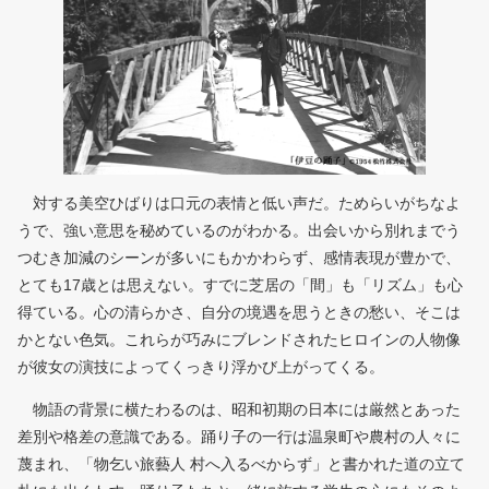
対する美空ひばりは口元の表情と低い声だ。ためらいがちなよ
うで、強い意思を秘めているのがわかる。出会いから別れまでう
つむき加減のシーンが多いにもかかわらず、感情表現が豊かで、
とても17歳とは思えない。すでに芝居の「間」も「リズム」も心
得ている。心の清らかさ、自分の境遇を思うときの愁い、そこは
かとない色気。これらが巧みにブレンドされたヒロインの人物像
が彼女の演技によってくっきり浮かび上がってくる。
物語の背景に横たわるのは、昭和初期の日本には厳然とあった
差別や格差の意識である。踊り子の一行は温泉町や農村の人々に
蔑まれ、「物乞い旅藝人 村へ入るべからず」と書かれた道の立て