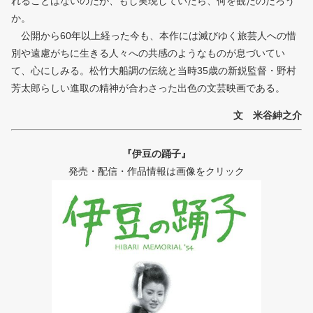
れることはないのだが、もし実現していたら、何を観たのだろう
か。
公開から60年以上経った今も、本作には滅びゆく旅芸人への惜
別や遠慮がちに生きる人々への共感のようなものが息づいてい
て、心にしみる。松竹大船調の伝統と当時35歳の新鋭監督・野村
芳太郎らしい進取の精神が合わさった出色の文芸映画である。
文 米谷紳之介
『伊豆の踊子』
発売・配信・作品情報は画像をクリック