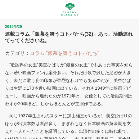
2019/5/29
連載コラム「銀幕を舞うコトバたち(32)」あっ、活動連れ
てってくださいね。
カテゴリ：
コラム "銀幕を舞うコトバたち"
“歌謡界の女王”美空ひばりが“銀幕の女王”でもあった事実を知ら
ない若い映画ファンは案外多い。それだけ歌で残した足跡が大き
く、未だに歌う姿の印象が強烈なわけでもあるのだが、美空ひば
りは生涯に170本近い映画に出ている。それも1949年に映画デビ
ューし、映画から離れたのが1971年と、女優としての活動期間は
わずか20年ほど。しかもほとんどが主演作である。
同じ1937年生まれのスターに加山雄三がいるが、美空ひばりの
ほうが出演本数は断然多く、まぎれもなく日本映画の黄金期を支
えた一人だったことを証明している。出演作の多くは時代劇で、