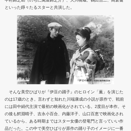
中村錦之助（のちに萬屋錦之介）、大川橋蔵、鶴田浩二、高倉健
といった錚々たるスターと共演した。
そんな美空ひばりが『伊豆の踊子』のヒロイン「薫」を演じた
のは17歳のとき。言わずと知れた川端康成の小説が原作で、戦前
には田中絹代主演で最初の映画化がされている。2度目が本作。そ
の後も鰐淵晴子、吉永小百合、内藤洋子、山口百恵で映画化され
ているから、ある時期まではスター女優の登竜門と言っていい作
品だった。この中で美空ひばりが原作の踊り子のイメージに一番