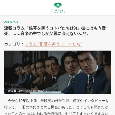
2017/7/21
連載コラム「銀幕を舞うコトバたち(19)」彼にはもう音
楽、……音楽の中でしか父親に会えないんだ。
カテゴリ：
コラム "銀幕を舞うコトバたち"
今から10年以上前、最晩年の丹波哲郎に何度かインタビューを
行って、一冊の本にまとめる機会があった。どうしても聞きたか
ったことの一つはいわゆる丹波伝説、セリフをまったく覚えない