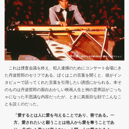
これは捜査会議を終え、犯人逮捕のためにコンサート会場にき
た丹波哲郎のセリフである。ぼくはこの言葉を聞くと、彼がイン
タビューで語ってくれた言葉を引用したい誘惑にかられる。本そ
のものは丹波哲郎の面白おかしい映画人生と例の霊界話がごっち
ゃになった不思議な内容だったが、ときに真面目な顔でこんなこ
とを説くのだった。
「愛するとは人に愛を与えることであり、善である。一
方、愛されたいと願うことは他人から愛を奪うことであ