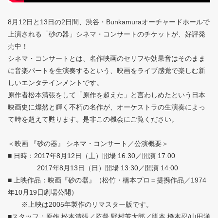
8月12日と13日の2日間、渋谷・Bunkamuraオーチャードホールで
上演される「砂の器」シネマ・コンサートのチケットが、好評発
売中！
シネマ・コンサートとは、名作映画のセリフや効果音はそのまま
に音楽パートを生演奏するという、映画をライブ感覚で楽しむ新
しいエンタテインメントです。
原作者松本清張をして「原作を超えた」と言わしめたという日本
映画史に燦然と輝く不朽の名作が、オーケストラの生演奏によっ
て時を超えて甦ります。是非この機会にご覧ください。
＜映画 『砂の器』 シネマ・コンサート／公演概要＞
■ 日時：2017年8月12日（土）開場 16:30／開演 17:00
2017年8月13日（日）開場 13:30／開演 14:00
■ 上映作品：映画『砂の器』（松竹・橋本プロ＝提携作品／1974
年10月19日劇場公開）
※上映は2005年製作のリマスター版です。
■スタッフ：原作 松本清張／監督 野村芳太郎／脚本 橋本忍/山田洋