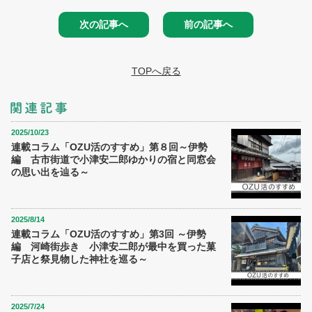
次の記事へ
前の記事へ
TOPへ戻る
2025/10/23
連載コラム「OZU活のすすめ」第８回～伊勢
編 古市街道で小津安二郎ゆかりの宿と同窓会
の思い出を辿る～
2025/8/14
連載コラム「OZU活のすすめ」第3回 ～伊勢
編 河崎街歩き 小津安二郎が最中を買った菓
子店と祭見物した神社を巡る～
2025/7/24