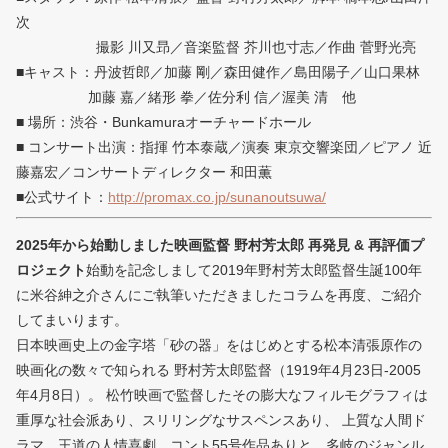
次
撮影 川又昻／音楽監督 芥川也寸志／作曲 菅野光亮
■キャスト：丹波哲郎／加藤 剛／森田健作／島田陽子／山口果林
加藤 嘉／緒形 拳／佐分利 信／渥美 清 他
■ 場所：渋谷・Bunkamuraオーチャードホール
■ コンサート出演：指揮 竹本泰蔵／演奏 東京交響楽団／ピアノ 近
藤嘉宏／コンサートディレクター 和田薫
■公式サイト：
http://promax.co.jp/sunanoutsuwa/
2025年から始動しました映画監督 野村芳太郎 再発見 & 再評価プ
ロジェクト
始動を記念しまして2019年野村芳太郎監督生誕100年
に米谷紳之介さんにご執筆いただきましたコラムを再度、ご紹介
してまいります。
日本映画史上の金字塔「砂の器」をはじめとする松本清張原作の
映画化の数々で知られる 野村芳太郎監督（1919年4月23日-2005
年4月8日）。 松竹映画で監督したその膨大なフィルモグラフィは
重厚な社会派あり、スリリングなサスペンスあり、 上質な人間ド
ラマ、王道の人情喜劇、コント55号作品ありと、多岐のジャンル