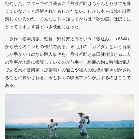
絶句した。スタッフや共演者に「丹波哲郎はちゃんとセリフを覚
えていない」と誤解されてもしかたない。しかし本人は誠心誠意
演じているのだ。そんなことを知ってからは『砂の器』はぼくに
とってますます愛すべき映画になった。
原作・松本清張、監督・野村芳太郎という『張込み』（63年）
から続く名コンビの作品である。東北弁の「カメダ」という言葉
しか手がかりのない殺人事件を、丹波哲郎と森田健作演じる二人
の刑事が地道に捜査していくのが前半で、終盤の約１時間は犯人
である天才音楽家（加藤剛）の過去や殺人の動機が解き明かされ
ることに費やされる。今も多くの映画ファンが涙するのはここで
ある。