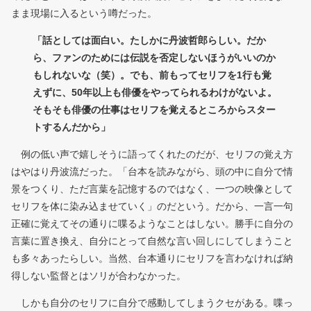
まま現場に入るという噂だった。
「話としては面白い。たしかに丹波哲郎らしい。だか
ら、ファンのためには伝説を否定しないほうがいいのか
もしれないな（笑）。でも、前もってセリフを1行も覚
えずに、50年以上も俳優をやってられるわけがないよ。
そもそも俳優の仕事はセリフを覚えるところからスター
トするんだから」
例の低い声で嬉しそうに語ってくれたのだが、セリフの覚え方
はやはり丹波流だった。「台本を読みながら、頭の中に自分で情
景をつくり、ただ言葉を記憶するのではなく、一つの映像として
セリフを体に染み込ませていく」のだという。だから、一言一句
正確に覚えてその通りに喋るようなことはしない。勝手に自分の
言葉に置き換え、自分にとって自然な言い回しにしてしまうこと
も多々あったらしい。当然、台本通りにセリフを言わなければ納
得しない監督とはソリが合わなかった。
しかも自分のセリフに自分で感動してしまうクセがある。喋っ