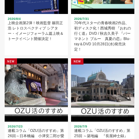
2026/8/4
2026/7/31
上映企画第2弾！映画監督 篠田正
70年代スターの青春映画2作品、
浩 レトロスペクティブ シアタ
初ディスク化！西城秀樹 『おれの
ー・イメージフォーラム篇上映＆
行く道』DVD / 秋吉久美子 『パー
トークイベント開催決定！
マネント ブルー 真夏の恋』Blu-
ray＆DVD 10月28日(水)発売決
定！
2026/7/23
2026/7/9
連載コラム「OZU活のすすめ」第
連載コラム「OZU活のすすめ」第
26回～日本橋編 小津安二郎が愛
25回 ～築地編 『長屋紳士録』