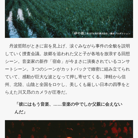
丹波哲郎がときに宙を見上げ、涙ぐみながら事件の全貌を説明
していく捜査会議。故郷を追われた父と子が各地を放浪する回想
シーン。音楽家の新作「宿命」が今まさに演奏されているコンサ
ートシーン。３つのシーンがカットバックで緻密に組み立てられ
ていて、感動が巨大な波となって押し寄せてくる。津軽から信
州、北陸、山陰と全国をロケし、美しくも厳しい日本の四季をと
らえた川又昻のカメラが圧巻だ。
「彼にはもう音楽、……音楽の中でしか父親に会えない
んだ」