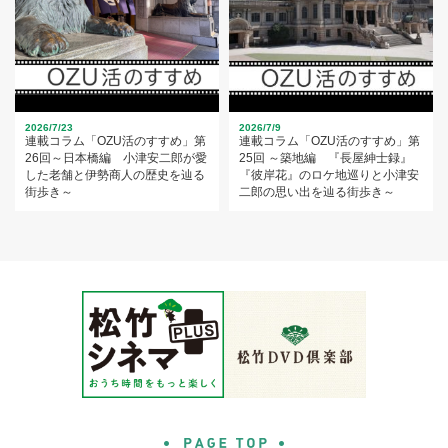
2026/7/23
2026/7/9
連載コラム「OZU活のすすめ」第
連載コラム「OZU活のすすめ」第
26回～日本橋編 小津安二郎が愛
25回 ～築地編 『長屋紳士録』
した老舗と伊勢商人の歴史を辿る
『彼岸花』のロケ地巡りと小津安
街歩き～
二郎の思い出を辿る街歩き～