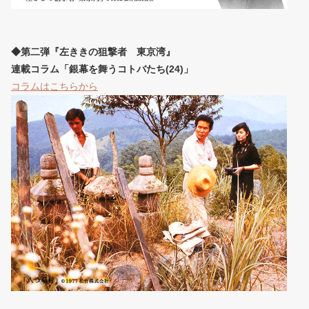
◆第二弾『左ききの狙撃者 東京湾』
連載コラム「銀幕を舞うコトバたち(24)」
コラムはこちらから