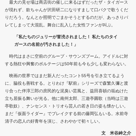
最大の見せ場は商店街の催しに来るはずだったザ・タイガース
が現れず、欽ちゃんが沢田研二になりすまして口パクで歌うくだ
りだろう。なんとか照明でごまかそうとするのだが、あっさりバ
レてしまって大混乱。舞台に乱入した女性ファンが叫ぶ。
「私たちのジュリーが冒涜されました！ 私たちのタイ
ガースの名前が汚されました！」
時代はまさに空前のグループ・サウンズブーム。アイドルに対
する熱狂や興奮のボルテージは50年前も今も少しも変わらない。
映画の世界ではまだ新人だったコント55号を引き立てるよう
に、脇役も善戦する。とりわけ『駅前』シリーズで森繁久彌と渡
り合った伴淳三郎の庶民的な泥臭い芸風と、益田喜頓の垢ぬけた
立ち居振る舞いが光る。他に南州太郎、三遊亭圓歌（当時は三遊
亭歌奴）、ナンセンス・トリオら芸人の若き日の姿も懐かしい。
まだ『仮面ライダー』でブレイクする前の藤岡弘もいる。水前寺
清子の恋人の好青年を演じ、さわやかで初々しい。
文 米谷紳之介