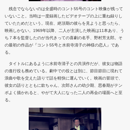
残念でならないのは全盛時のコント55号のコント映像が残って
いないこと。当時は一度録画したビデオテープの上に重ね録りし
ていたためだという。現在、絶頂期の彼らを見ようと思ったら、
映画しかない。1969年以降、二人が主演した映画は11本あり、う
ち７本を監督したのが当代きっての喜劇の名手、野村芳太郎。そ
の最初の作品が『コント55号と水前寺清子の神様の恋人』であ
る。
タイトルにあるように水前寺清子との共演作だが、彼女は物語
の進行役も務めている。劇中での役とは別に、節目節目に現れて
浪曲や歌を交えた語りで話を軽快に運んでいく。映画の冒頭で、
彼女の語りとともに欽ちゃん、次郎さんの幼少期、思春期がテン
ポよく描かれると、やがて大人になった二人の再会の場面へと至
る。