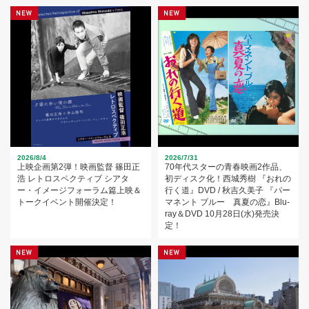
2026/8/4
2026/7/31
上映企画第2弾！映画監督 篠田正
70年代スターの青春映画2作品、
浩 レトロスペクティブ シアタ
初ディスク化！西城秀樹 『おれの
ー・イメージフォーラム篇上映＆
行く道』DVD / 秋吉久美子 『パー
トークイベント開催決定！
マネント ブルー 真夏の恋』Blu-
ray＆DVD 10月28日(水)発売決
定！