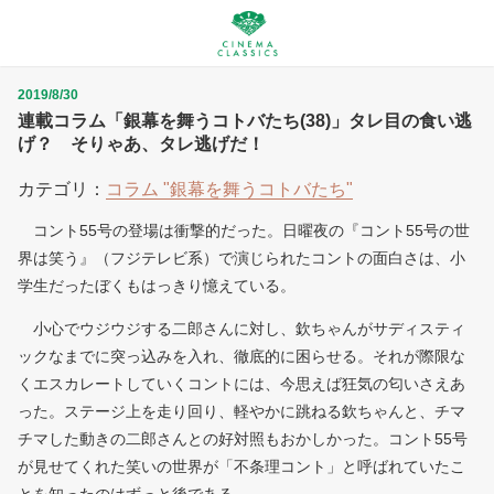
2019/8/30
連載コラム「銀幕を舞うコトバたち(38)」タレ目の食い逃
げ？ そりゃあ、タレ逃げだ！
カテゴリ：
コラム "銀幕を舞うコトバたち"
コント55号の登場は衝撃的だった。日曜夜の『コント55号の世
界は笑う』（フジテレビ系）で演じられたコントの面白さは、小
学生だったぼくもはっきり憶えている。
小心でウジウジする二郎さんに対し、欽ちゃんがサディスティ
ックなまでに突っ込みを入れ、徹底的に困らせる。それが際限な
くエスカレートしていくコントには、今思えば狂気の匂いさえあ
った。ステージ上を走り回り、軽やかに跳ねる欽ちゃんと、チマ
チマした動きの二郎さんとの好対照もおかしかった。コント55号
が見せてくれた笑いの世界が「不条理コント」と呼ばれていたこ