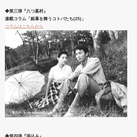
◆第三弾『八つ墓村』
連載コラム「銀幕を舞うコトバたち(25)」
コラムはこちらから
◆第四弾『張込み』