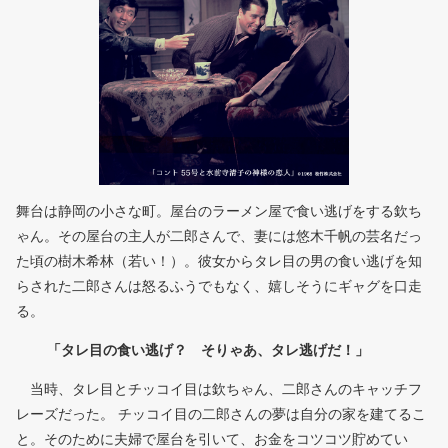
舞台は静岡の小さな町。屋台のラーメン屋で食い逃げをする欽ち
ゃん。その屋台の主人が二郎さんで、妻には悠木千帆の芸名だっ
た頃の樹木希林（若い！）。彼女からタレ目の男の食い逃げを知
らされた二郎さんは怒るふうでもなく、嬉しそうにギャグを口走
る。
「タレ目の食い逃げ？ そりゃあ、タレ逃げだ！」
当時、タレ目とチッコイ目は欽ちゃん、二郎さんのキャッチフ
レーズだった。 チッコイ目の二郎さんの夢は自分の家を建てるこ
と。そのために夫婦で屋台を引いて、お金をコツコツ貯めてい