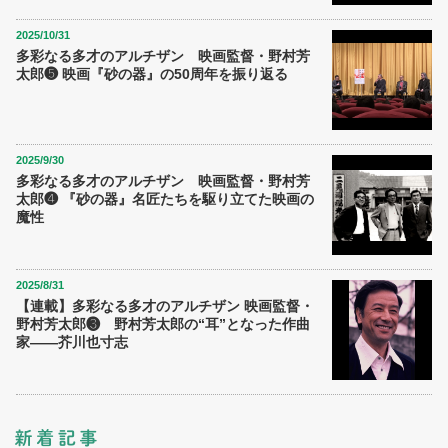
2025/10/31
多彩なる多才のアルチザン 映画監督・野村芳
太郎❺ 映画『砂の器』の50周年を振り返る
2025/9/30
多彩なる多才のアルチザン 映画監督・野村芳
太郎❹ 『砂の器』名匠たちを駆り立てた映画の
魔性
2025/8/31
【連載】多彩なる多才のアルチザン 映画監督・
野村芳太郎❸ 野村芳太郎の“耳”となった作曲
家――芥川也寸志