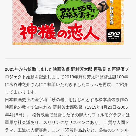
2025年から始動しました映画監督 野村芳太郎 再発見 & 再評価プ
ロジェクト
始動を記念しまして2019年野村芳太郎監督生誕100年
に米谷紳之介さんにご執筆いただきましたコラムを再度、ご紹介
してまいります。
日本映画史上の金字塔「砂の器」をはじめとする松本清張原作の
映画化の数々で知られる 野村芳太郎監督（1919年4月23日-2005
年4月8日）。 松竹映画で監督したその膨大なフィルモグラフィは
重厚な社会派あり、スリリングなサスペンスあり、 上質な人間ド
ラマ、王道の人情喜劇、コント55号作品ありと、多岐のジャンル