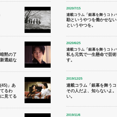
2020/7/15
」
連載コラム「銀幕を舞うコトバた
勘というやつを働かせない
というやつを。
2020/6/25
」
連載コラム「銀幕を舞うコトバた
暗黙の了
私も元気で一生懸命で芸術
新選組な
す。
2019/12/25
45)」あ
連載コラム「銀幕を舞うコト
てるわ
その人だよ、知らないよ。
に見てる
い。
2019/11/6