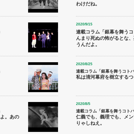
わけだね。
2020/9/15
」
連載コラム「銀幕を舞うコト
んまり死ぬの怖がるとな、
うんだよ。
2020/8/25
」
連載コラム「銀幕を舞うコトバた
私は清河幕府を樹立するつ
2020/8/5
」
連載コラム「銀幕を舞うコトバた
よ。あの
仁義でも、義理でも、メン
りゃしねえ。