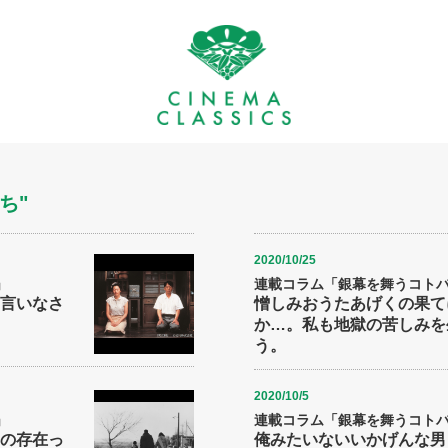
ち"
2020/10/25
」
連載コラム「銀幕を舞うコトバた
言いなさ
憎しみおうたあげくの果て
か…。私も地獄の苦しみを
う。
2020/10/5
」
連載コラム「銀幕を舞うコトバた
の存在っ
俺みたいないいかげんな男