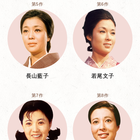
第5作
第6作
長山藍子
若尾文子
第7作
第8作