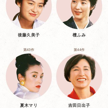
後藤久美子
檀ふみ
第43作
第44作
夏木マリ
吉田日出子