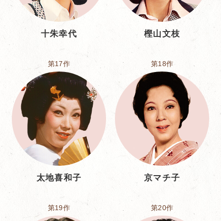
十朱幸代
樫山文枝
第17作
第18作
太地喜和子
京マチ子
第19作
第20作