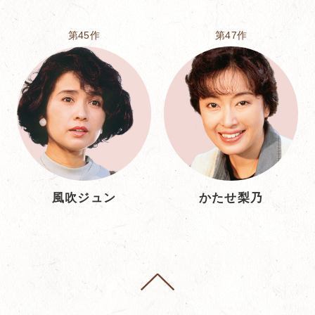
第45作
第47作
風吹ジュン
かたせ梨乃