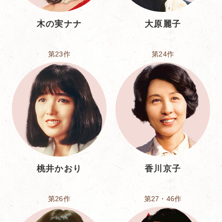
木の実ナナ
大原麗子
第23作
第24作
桃井かおり
香川京子
第26作
第27・46作