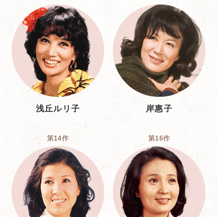
浅丘ルリ子
岸惠子
第14作
第16作