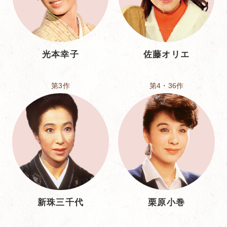
光本幸子
佐藤オリエ
第3作
第4・36作
新珠三千代
栗原小巻