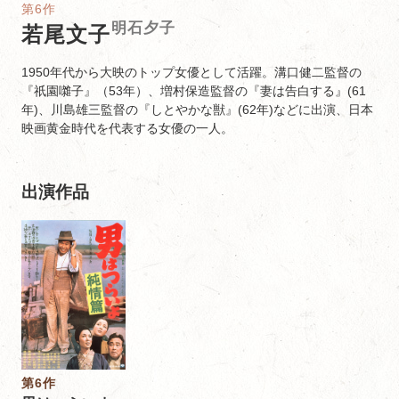
第6作
明石夕子
若尾文子
1950年代から大映のトップ女優として活躍。溝口健二監督の
『祇園囃子』（53年）、増村保造監督の『妻は告白する』(61
年)、川島雄三監督の『しとやかな獣』(62年)などに出演、日本
映画黄金時代を代表する女優の一人。
出演作品
第6作