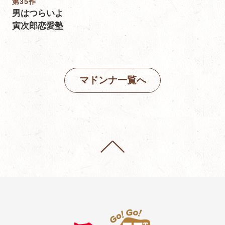
第35作
男はつらいよ
寅次郎恋愛塾
マドンナ一覧へ