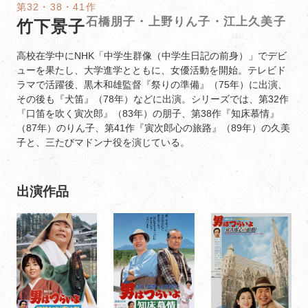
第32・38・41作
石橋朋子・上野りん子・江上久美子
竹下景子
高校在学中にNHK「中学生群像（中学生日記の前身）」でデビ
ューを果たし、大学進学とともに、女優活動を開始。テレビド
ラマで活躍後、黒木和雄監督『祭りの準備』（75年）に出演、
その後も『犬笛』（78年）などに出演。シリーズでは、第32作
『口笛を吹く寅次郎』（83年）の朋子、第38作『知床慕情』
（87年）のりん子、第41作『寅次郎心の旅路』（89年）の久美
子と、三たびマドンナ役を演じている。
出演作品