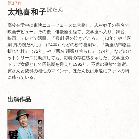
第17作
ぼたん
太地喜和子
高校在学中に東映ニューフェースに合格し、志村妙子の芸名で
映画デビュー。その後、俳優座を経て、文学座へ入り、舞台、
映画、テレビで活躍。『喜劇 男の泣きどころ』（73年）や『喜
劇 男の腕だめし』（74年）などの松竹喜劇や、『新座頭市物語
折れた杖』（72年）や『悪名 縄張り荒らし』（74年）などのヒ
ットシリーズに助演しても、独特の存在感を示した。文学座の
トップ女優として円熟期を迎えた1992年、不慮の事故で急逝。
寅さんと抜群の相性のマドンナ、ぼたん役は永遠にファンの胸
に残っている。
出演作品