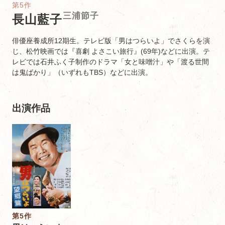
第5作
三浦節子
長山藍子
俳優座養成所12期生。テレビ版「男はつらいよ」でさくらを演
じ、松竹映画では『喜劇 よさこい旅行』(69年)などに出演。テ
レビでは石井ふく子制作のドラマ「女と味噌汁」や「渡る世間
は鬼ばかり」（いずれもTBS）などに出演。
出演作品
第5作