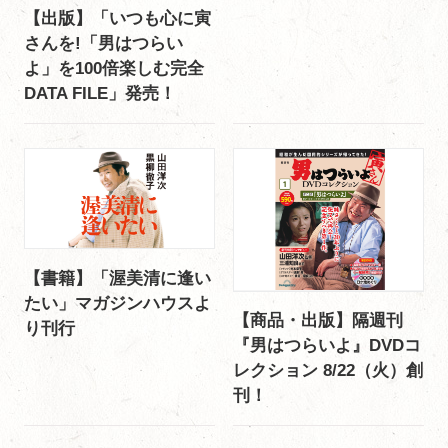
【出版】「いつも心に寅
さんを!「男はつらい
よ」を100倍楽しむ完全
DATA FILE」発売！
【書籍】「渥美清に逢い
たい」マガジンハウスよ
【商品・出版】隔週刊
り刊行
『男はつらいよ』DVDコ
レクション 8/22（火）創
刊！