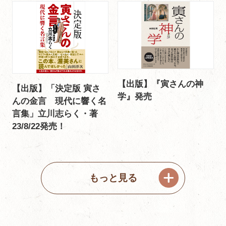
【出版】『寅さんの神
【出版】「決定版 寅さ
学』発売
んの金言 現代に響く名
言集」立川志らく・著
23/8/22発売！
もっと見る