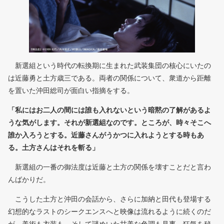
新選組という時代の転換期に生まれた武装集団の核心にいたの
は近藤勇と土方歳三である。両者の関係について、衆道から距離
を置いた沖田総司が面白い指摘をする。
「私にはお二人の間には誰も入れないという暗黙の了解があるよ
うな気がします。それが新選組なのです。ところが、時々そこへ
誰か入ろうとする。近藤さんがうかつに入れようとする時もあ
る。土方さんはそれを斬る」
新選組の一番の御法度は近藤と土方の関係を壊すことだと言わ
んばかりだ。
こうした土方と沖田の会話から、さらに加納と田代も登場する
幻想的なラストのシークエンスへと映像は流れるように続くのだ
が、美術も衣装も、そして謎めいた甘美な色調も見事。狂気を秘