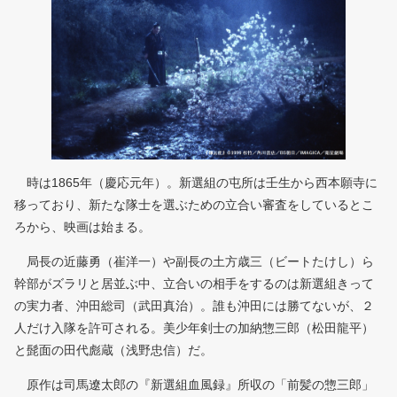
時は1865年（慶応元年）。新選組の屯所は壬生から西本願寺に
移っており、新たな隊士を選ぶための立合い審査をしているとこ
ろから、映画は始まる。
局長の近藤勇（崔洋一）や副長の土方歳三（ビートたけし）ら
幹部がズラリと居並ぶ中、立合いの相手をするのは新選組きって
の実力者、沖田総司（武田真治）。誰も沖田には勝てないが、２
人だけ入隊を許可される。美少年剣士の加納惣三郎（松田龍平）
と髭面の田代彪蔵（浅野忠信）だ。
原作は司馬遼太郎の『新選組血風録』所収の「前髪の惣三郎」