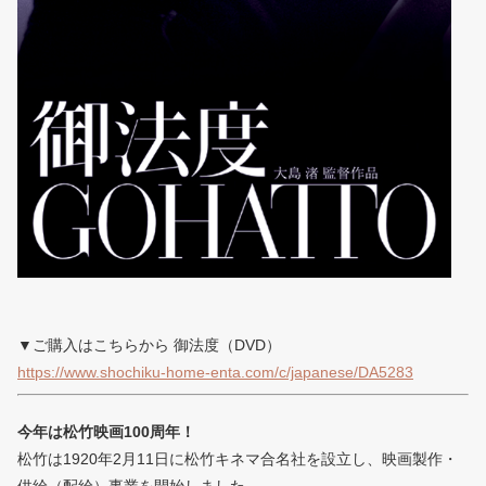
▼ご購入はこちらから 御法度（DVD）
https://www.shochiku-home-enta.com/c/japanese/DA5283
今年は松竹映画100周年！
松竹は1920年2月11日に松竹キネマ合名社を設立し、映画製作・