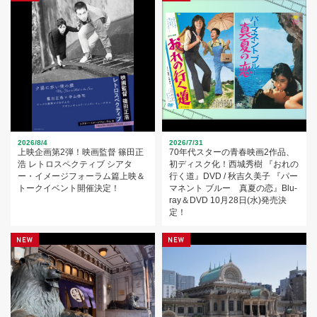
2026/8/4
2026/7/31
上映企画第2弾！映画監督 篠田正
70年代スターの青春映画2作品、
浩 レトロスペクティブ シアタ
初ディスク化！西城秀樹 『おれの
ー・イメージフォーラム篇上映＆
行く道』DVD / 秋吉久美子 『パー
トークイベント開催決定！
マネント ブルー 真夏の恋』Blu-
ray＆DVD 10月28日(水)発売決
定！