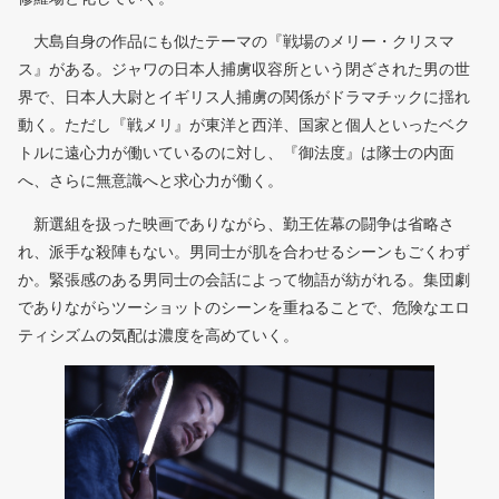
大島自身の作品にも似たテーマの『戦場のメリー・クリスマ
ス』がある。ジャワの日本人捕虜収容所という閉ざされた男の世
界で、日本人大尉とイギリス人捕虜の関係がドラマチックに揺れ
動く。ただし『戦メリ』が東洋と西洋、国家と個人といったベク
トルに遠心力が働いているのに対し、『御法度』は隊士の内面
へ、さらに無意識へと求心力が働く。
新選組を扱った映画でありながら、勤王佐幕の闘争は省略さ
れ、派手な殺陣もない。男同士が肌を合わせるシーンもごくわず
か。緊張感のある男同士の会話によって物語が紡がれる。集団劇
でありながらツーショットのシーンを重ねることで、危険なエロ
ティシズムの気配は濃度を高めていく。