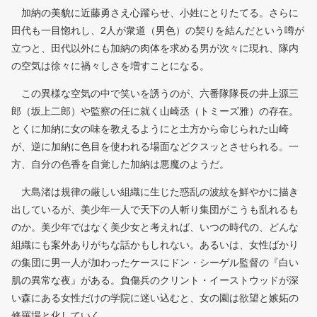
加納の美貌に近藤勇さえ心躍らせ、小姓にとりたてる。さらに
田代も一目惚れし、2人が衆道（男色）の契りを結んだという噂が
立つと、田代以外にも加納の肉体を求める男が次々に現れ、隊内
の空気は徐々に禍々しさを増すことになる。
この異様な空気の中で笑いを誘うのが、六番隊隊長の井上源三
郎（坂上二郎）や監察の任に就く山崎丞（トミーズ雅）の存在。
とくに加納に女の味を教えるようにと土方から命じられた山崎
が、逆に加納に色目を使われる場面などクスッとさせられる。一
方、自分の色香を自覚した加納は悪魔のようだ。
大島渚は規律の厳しい組織に生じた惑乱の波紋を鮮やかに描き
出しているが、美少年一人で天下の人斬り集団がこうも乱れるも
のか。美少年ではなく美少女と考えれば、いつの時代の、どんな
組織にも案外ありがちな話かもしれない。あるいは、女性ばかり
の集団に男一人が加わったケースにドン・シーゲル監督の『白い
肌の異常な夜』がある。負傷兵のクリント・イーストウッドが深
い森にある女性だけの学院に迷い込むと、女の園は欲望と嫉妬の
修羅場と化していく。