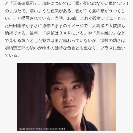
と「三条磧乱刃」。加納については「眼が切れのながい単(ひとえ)
のまぶたで、凄いような色気がある。色が白く唇の形がうつくし
い。」と描写されている。当時、16歳、これが役者デビューだっ
た松田龍平がまさに原作のままのイメージで、大島渚の大抜擢も
納得できる。後年、『探偵はＢＡＲにいる』や『舟を編む』など
で見せる飄々とした魅力はまだ備わっていないが、演技の幼さは
加納惣三郎の幼いがゆえの独特な色香とも重なり、プラスに働い
ている。