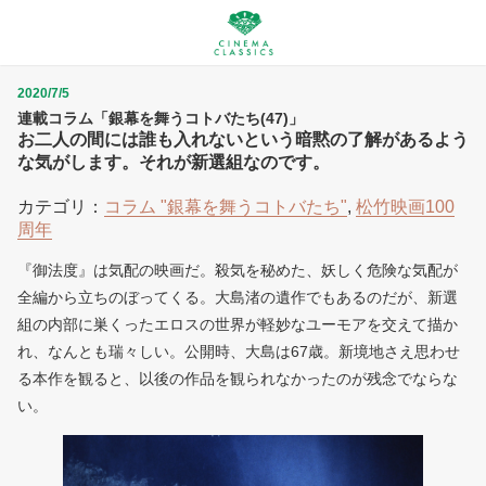
2020/7/5
連載コラム「銀幕を舞うコトバたち(47)」
お二人の間には誰も入れないという暗黙の了解があるよう
な気がします。それが新選組なのです。
カテゴリ：
コラム "銀幕を舞うコトバたち"
,
松竹映画100
周年
『御法度』は気配の映画だ。殺気を秘めた、妖しく危険な気配が
全編から立ちのぼってくる。大島渚の遺作でもあるのだが、新選
組の内部に巣くったエロスの世界が軽妙なユーモアを交えて描か
れ、なんとも瑞々しい。公開時、大島は67歳。新境地さえ思わせ
る本作を観ると、以後の作品を観られなかったのが残念でならな
い。