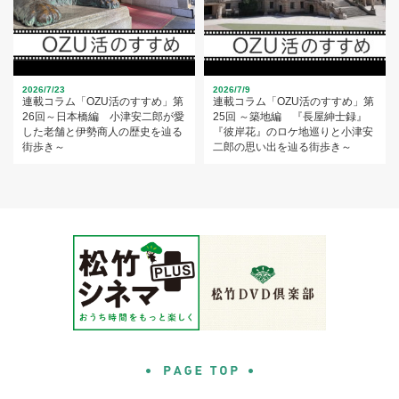
2026/7/23
2026/7/9
連載コラム「OZU活のすすめ」第
連載コラム「OZU活のすすめ」第
26回～日本橋編 小津安二郎が愛
25回 ～築地編 『長屋紳士録』
した老舗と伊勢商人の歴史を辿る
『彼岸花』のロケ地巡りと小津安
街歩き～
二郎の思い出を辿る街歩き～