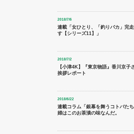
2018/7/6
連載「女ひとり、「釣りバカ」完走
す【シリーズ11】」
2018/7/2
【小津4K】『東京物語』香川京子
挨拶レポート
2018/6/22
連載コラム「銀幕を舞うコトバたち(
婦はこのお茶漬の味なんだ。