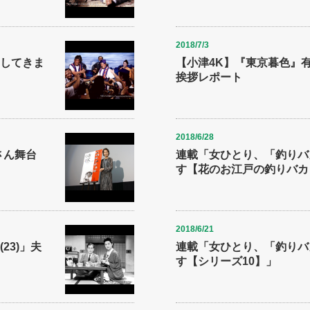
2018/7/3
してきま
【小津4K】『東京暮色』
挨拶レポート
2018/6/28
さん舞台
連載「女ひとり、「釣りバ
す【花のお江戸の釣りバカ
2018/6/21
23)」夫
連載「女ひとり、「釣りバ
す【シリーズ10】」