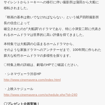
サイレントからトーキーへの移行に伴い撮影所は蒲田から大船に
移転されました。
「映画の基本は救いでなければならない」という城戸四郎撮影所
長の信念によって
確立されたのが”大船調”のドラマであり、特に小津安二郎に代表さ
れるホームドラマは世界的に高い評価を得てきました。
本特集では大船調の心温まるホームドラマから、
そのような家族ドラマへのアンチテーゼまで、100年間に作られた
膨大な松竹ホームドラマの多様性を探ります。
〇特集上映の詳細は、劇場のHPでご確認ください。
・シネマヴェーラ渋谷HP
http://www.cinemavera.com/index.html
・上映スケジュール
http://www.cinemavera.com/schedule.php?id=240
〇プレゼント企画実施！