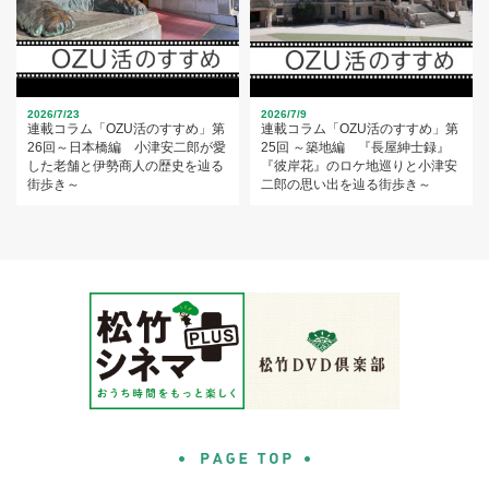
2026/7/23
2026/7/9
連載コラム「OZU活のすすめ」第
連載コラム「OZU活のすすめ」第
26回～日本橋編 小津安二郎が愛
25回 ～築地編 『長屋紳士録』
した老舗と伊勢商人の歴史を辿る
『彼岸花』のロケ地巡りと小津安
街歩き～
二郎の思い出を辿る街歩き～