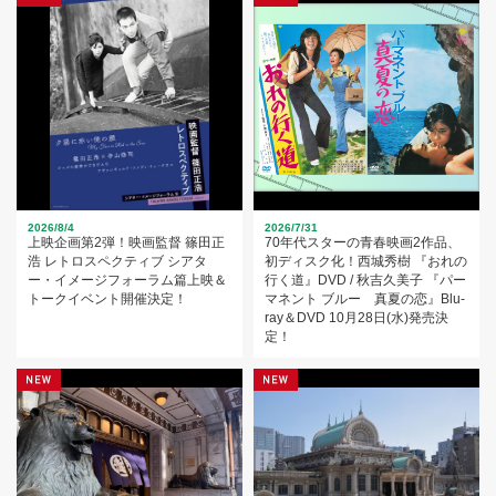
2026/8/4
2026/7/31
上映企画第2弾！映画監督 篠田正
70年代スターの青春映画2作品、
浩 レトロスペクティブ シアタ
初ディスク化！西城秀樹 『おれの
ー・イメージフォーラム篇上映＆
行く道』DVD / 秋吉久美子 『パー
トークイベント開催決定！
マネント ブルー 真夏の恋』Blu-
ray＆DVD 10月28日(水)発売決
定！