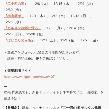
『二十四の瞳』
… 12/6（火）、12/15（木）、12/21（水）、
12/30（金）
『楢山節考』
… 12/1（木）、12/7（水）、12/18（日）、
12/28（水）
『カルメン故郷に帰る』
… 12/5（月）、12/14（水）、
12/25（日）、12/30（金）
『はじまりのみち』
… 12/3（土）、12/9（金）、12/23（金）
・放送スケジュールは変更の可能性がございます。
詳細・時間は番組HPをご確認ください。
▼衛星劇場サイト
https://www.eigeki.com/news/407
—
BS松竹東急でも、新春ミッドナイトシネマ枠で『二十四の瞳』を
放送予定！
【番組名】
新春ミッドナイトシネマ
『二十四の瞳 デジタル修復