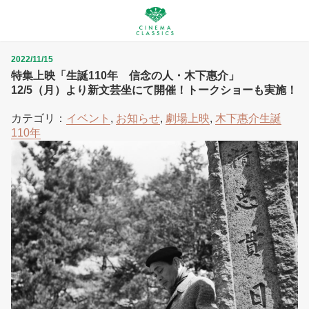
2022/11/15
特集上映「生誕110年 信念の人・木下惠介」
12/5（月）より新文芸坐にて開催！トークショーも実施！
カテゴリ：
イベント
,
お知らせ
,
劇場上映
,
木下惠介生誕
110年