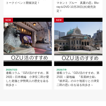
トークイベント開催決定！
マネント ブルー 真夏の恋』Blu-
ray＆DVD 10月28日(水)発売決
定！
2026/7/23
2026/7/9
連載コラム「OZU活のすすめ」第
連載コラム「OZU活のすすめ」第
26回～日本橋編 小津安二郎が愛
25回 ～築地編 『長屋紳士録』
した老舗と伊勢商人の歴史を辿る
『彼岸花』のロケ地巡りと小津安
街歩き～
二郎の思い出を辿る街歩き～