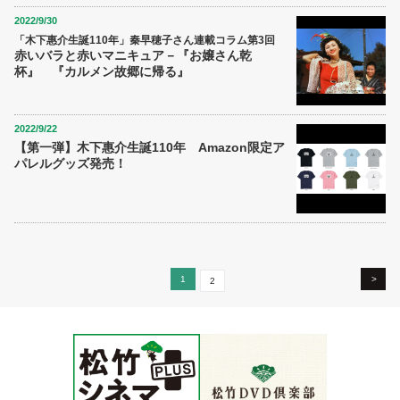
2022/9/30
「木下惠介生誕110年」秦早穂子さん連載コラム第3回
赤いバラと赤いマニキュア－『お嬢さん乾
杯』 『カルメン故郷に帰る』
2022/9/22
【第一弾】木下惠介生誕110年 Amazon限定ア
パレルグッズ発売！
1
>
2