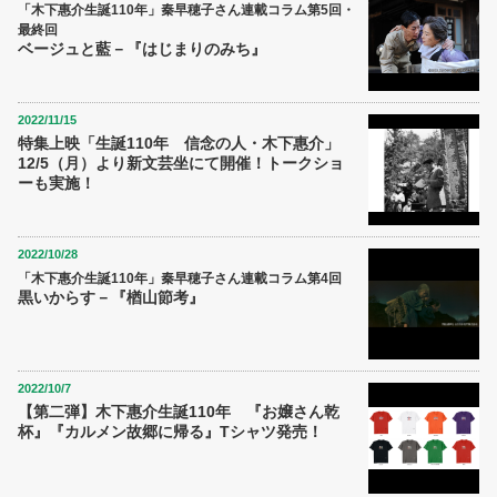
「木下惠介生誕110年」秦早穂子さん連載コラム第5回・
最終回
ベージュと藍－『はじまりのみち』
2022/11/15
特集上映「生誕110年 信念の人・木下惠介」
12/5（月）より新文芸坐にて開催！トークショ
ーも実施！
2022/10/28
「木下惠介生誕110年」秦早穂子さん連載コラム第4回
黒いからす－『楢山節考』
2022/10/7
【第二弾】木下惠介生誕110年 『お嬢さん乾
杯』『カルメン故郷に帰る』Tシャツ発売！