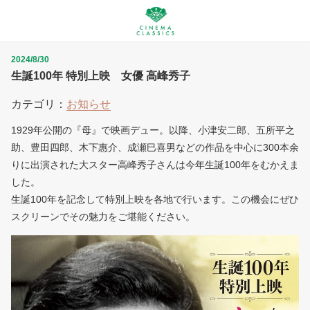
2024/8/30
生誕100年 特別上映 女優 高峰秀子
カテゴリ：
お知らせ
1929年公開の『母』で映画デュー。以降、小津安二郎、五所平之
助、豊田四郎、木下惠介、成瀬巳喜男などの作品を中心に300本余
りに出演された大スター高峰秀子さんは今年生誕100年をむかえま
した。
生誕100年を記念して特別上映を各地で行います。この機会にぜひ
スクリーンでその魅力をご堪能ください。