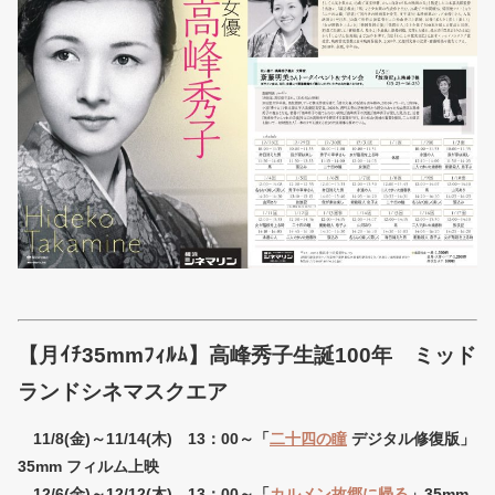
【月ｲﾁ35mmﾌｨﾙﾑ】高峰秀子生誕100年 ミッド
ランドシネマスク
エア
11/8(金)～11/14(木) 13：00～「
二十四の瞳
デジタル修復版」
35mm フィルム上映
12/6(金)～12/12(木) 13：00～「
カルメン故郷に帰る
」35mm