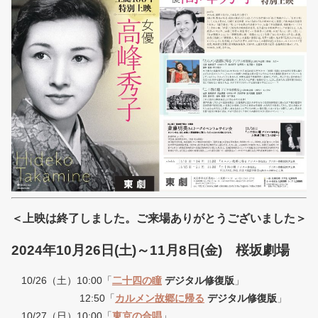
＜上映は終了しました。ご来場ありがとうございました＞
2024年10月26日(土)～11月8日(金) 桜坂劇場
10/26（土）10:00「
二十四の瞳
デジタル修復版
」
12:50「
カルメン故郷に帰る
デジタル修復版
」
10/27（日）10:00「
東京の合唱
」