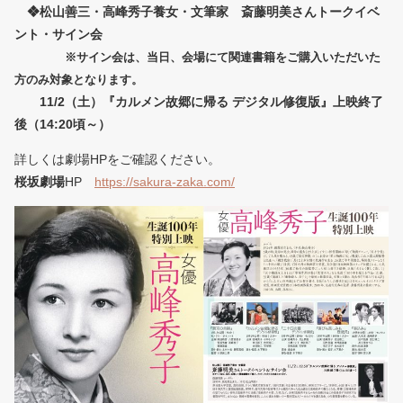
❖松山善三・高峰秀子養女・文筆家 斎藤明美さんトークイベ
ント・サイン会
※サイン会は、当日、会場にて関連書籍をご購入いただいた
方のみ対象となります。
11/2（土）『カルメン故郷に帰る デジタル修復版』上映終了
後（14:20頃～）
詳しくは劇場HPをご確認ください。
桜坂劇場
HP
https://sakura-zaka.com/