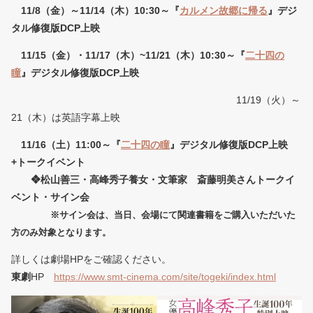
11/8（金）～11/14（木）10:30～『
カルメン故郷に帰る
』デジ
タル修復版DCP上映
11/15（金）・
11/17（木）~11/21（木）10:30～『
二十四の
瞳
』デジタル修復版DCP上映
11/19（火）～
21（木）は英語字幕上映
11/16（土）11:00～『
二十四の瞳
』デジタル修復版DCP上映
+トークイベント
❖松山善三・高峰秀子養女・文筆家 斎藤明美さんトークイ
ベント・サイン会
※サイン会は、当日、会場にて関連書籍をご購入いただいた
方のみ対象となります。
詳しくは劇場HPをご確認ください。
東劇
HP
https://www.smt-cinema.com/site/togeki/index.html