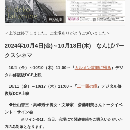
＜上映は終了しました。ご来場ありがとうございました＞
2024年10月4日(金)～10月18日(木) なんばパー
クスシネマ
10/4（金）～10/10（木）11:00～『
カルメン故郷に帰る
』デジ
タル修復版DCP上映
10/11（金）～10/17（木）11:
00～『
二十四の瞳
』デジタル修
復版DCP上映
❖松山善三・高峰秀子養女・文筆家 斎藤明美さんトークイベ
ント・サイン会
※サイン会は、当日、会場にて関連書籍をご購入いただいた
方のみ対象となります。