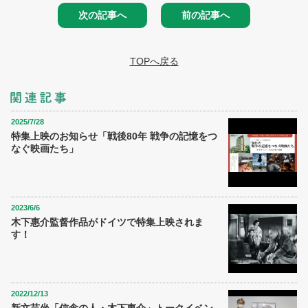
次の記事へ
前の記事へ
TOPへ戻る
2025/7/28
特集上映のお知らせ「戦後80年 戦争の記憶をつ
なぐ映画たち」
2023/6/6
木下惠介監督作品がドイツで特集上映されま
す！
2022/12/13
新文芸坐「信念の人・木下惠介」トークイベン