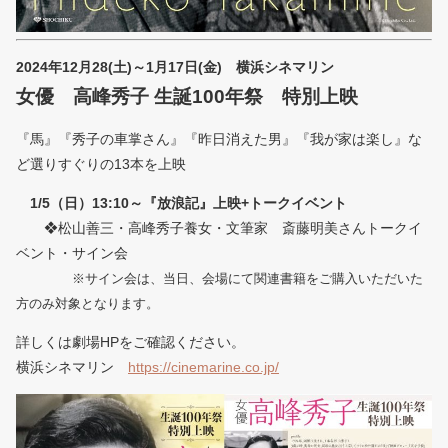
2024年12月28(土)～1月17日(金) 横浜シネマリン
女優 高峰秀子 生誕100年祭 特別上映
『馬』『秀子の車掌さん』『昨日消えた男』『我が家は楽し』な
ど選りすぐりの13本を上映
1/5（日）13:10～『放浪記』上映+トークイベント
❖松山善三・高峰秀子養女・文筆家 斎藤明美さんトークイ
ベント・サイン会
※サイン会は、当日、会場にて関連書籍をご購入いただいた
方のみ対象となります。
詳しくは劇場HPをご確認ください。
横浜シネマリン
https://cinemarine.co.jp/