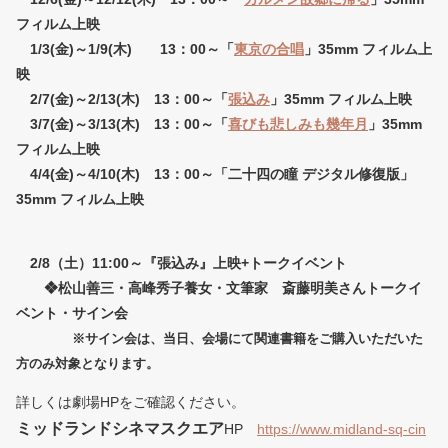
フィルム上映
1/3(金)～1/9(木) 13：00～「
東京の合唱
」35mm フィルム上
映
2/7(金)～2/13(木) 13：00～「
張込み
」35mm フィルム上映
3/7(金)～3/13(木) 13：00～「
喜びも悲しみも幾年月
」35mm
フィルム上映
4/4(金)～4/10(木) 13：00～「二十四の瞳 デジタル修復版」
35mm フィルム上映
2/8（土）11:00～『張込み』上映+トークイベント
❖松山善三・高峰秀子養女・文筆家 斎藤明美さんトークイ
ベント・サイン会
※サイン会は、当日、会場にて関連書籍をご購入いただいた
方のみ対象となります。
詳しくは劇場HPをご確認ください。
ミッドランドシネマスクエア
HP
https://www.midland-sq-cin