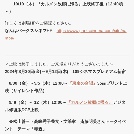
10/10（木）『カルメン故郷に帰る』上映終了後（12:40頃
～）
詳しくは劇場HPをご確認ください。
なんばパークスシネマ
HP
https://www.parkscinema.com/site/na
mba/
＜上映は終了しました。ご来場ありがとうございました＞
2024年8月30日(金)～9月12日(木) 109シネマズプレミアム新宿
8/30（金）～9/5（木）12:00～
『東京の合唱』
35㎜プリント上
映（サイレント作品）
9/ 6（金）～ 12（木）12:00～
『カルメン故郷に帰る』
デジタ
ル修復版DCP上映
❖
松山善三・高峰秀子養女・文筆家 斎藤明美さんトークイベ
ント テーマ「毒親」