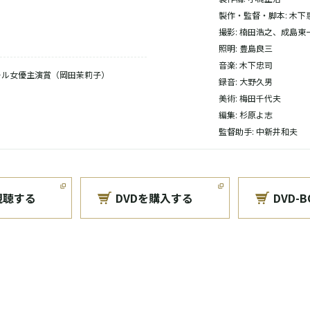
製作・監督・脚本: 木下
撮影: 楠田浩之、成島東
照明: 豊島良三
音楽: 木下忠司
ール女優主演賞（岡田茉莉子）
録音: 大野久男
美術: 梅田千代夫
編集: 杉原よ志
監督助手: 中新井和夫
視聴する
DVDを購入する
DVD-