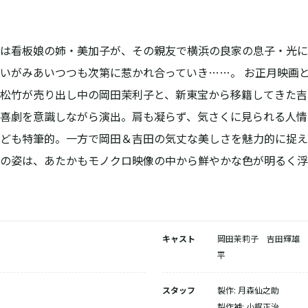
配信で視聴する
DVDを購入する
は看板娘の姉・美加子が、その親友で横浜の良家の息子・光に
DVD-BOXを購入する
いがみあいつつも次第に惹かれ合っていき……。 お正月映画
松竹が売り出し中の岡田茉利子と、新東宝から移籍してきた吉
喜劇を意識しながら演出。肩も凝らず、気さくに見られる人情
ども特筆的。一方で岡田＆吉田の気丈な美しさを魅力的に捉え
の姿は、あたかもモノクロ映像の中から鮮やかな色が明るく浮
キャスト
岡田茉莉子 吉田輝雄 
平
スタッフ
製作: 月森仙之助
製作補: 小梶正治