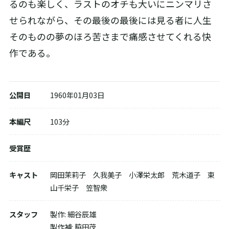
るのも楽しく、ラストのオチも大いにニンマリさ
せられながら、その最後の最後には見る者に人生
そのものの夢のほろ苦さまで痛感させてくれる快
作である。
配信で視聴する
公開日
1960年01月03日
本編尺
103分
DVD-BOXを購入する
受賞歴
キャスト
岡田茉莉子 久我美子 小澤栄太郎 荒木道子 東
山千栄子 笠智衆
スタッフ
製作: 細谷辰雄
製作補: 脇田茂