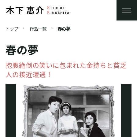
トップ
作品一覧
春の夢
春の夢
抱腹絶倒の笑いに包まれた金持ちと貧乏
人の接近遭遇！