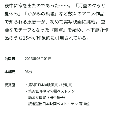
夜中に家を出たのであった……。 『河童のクゥと
夏休み』『かがみの孤城』など数々のアニメ作品
で知られる原恵一が、初めて実写映画に挑戦。 重
要なモチーフとなった『陸軍』を始め、木下惠介作
品のうち15本が印象的に引用されている。
配信で視聴する
DVDを購入する
公開日
2013年06月01日
本編尺
96分
Blu-rayを購入する
受賞歴
・第5回TAMA映画賞：特別賞
・第87回キネマ旬報ベストテン
助演女優賞（田中裕子）
読者選出日本映画ベスト・テン 第10位