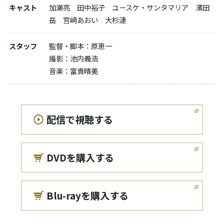
キャスト
加瀬亮 田中裕子 ユースケ・サンタマリア 濱田
岳 宮﨑あおい 大杉漣
スタッフ
監督・脚本：原恵一
撮影：池内義浩
音楽：富貴晴美
配信で視聴する
DVDを購入する
Blu-rayを購入する