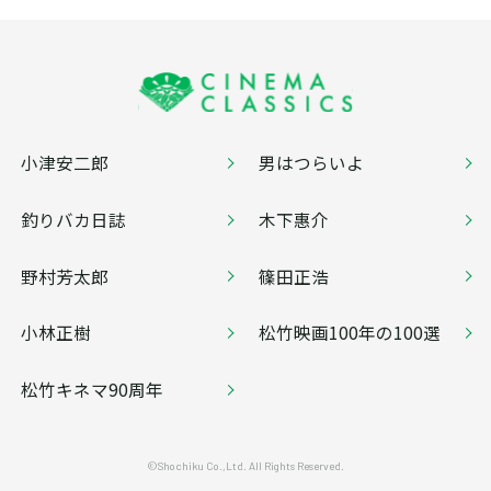
小津安二郎
男はつらいよ
釣りバカ日誌
木下惠介
野村芳太郎
篠田正浩
小林正樹
松竹映画100年の100選
松竹キネマ90周年
©Shochiku Co.,Ltd. All Rights Reserved.