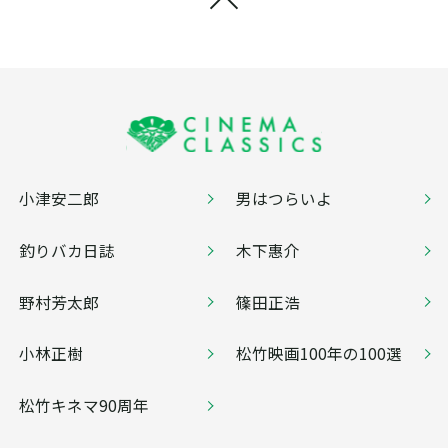
小津安二郎
男はつらいよ
釣りバカ日誌
木下惠介
野村芳太郎
篠田正浩
小林正樹
松竹映画100年の100選
松竹キネマ90周年