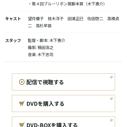
・第４回ブルーリボン賞脚本賞（木下惠介）
DVDを購入する
キャスト
望月優子 桂木洋子 田浦正巳 佐田啓二 高橋貞
二 高杉早苗
DVD-BOXを購入する
スタッフ
監督・脚本: 木下惠介
撮影: 楠田浩之
音楽: 木下忠司
配信で視聴する
DVDを購入する
DVD-BOXを購入する