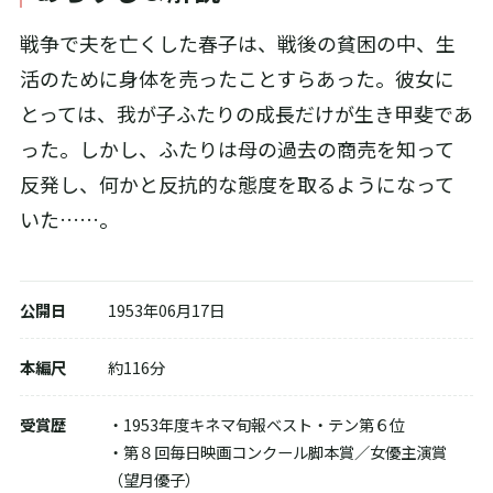
戦争で夫を亡くした春子は、戦後の貧困の中、生
活のために身体を売ったことすらあった。彼女に
とっては、我が子ふたりの成長だけが生き甲斐であ
った。しかし、ふたりは母の過去の商売を知って
反発し、何かと反抗的な態度を取るようになって
いた……。
公開日
1953年06月17日
本編尺
約116分
受賞歴
・1953年度キネマ旬報ベスト・テン第６位
配信で視聴する
・第８回毎日映画コンクール脚本賞／女優主演賞
（望月優子）