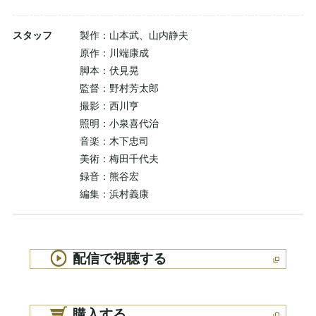
スタッフ
製作：山本武、山内静夫
原作：川端康成
脚本：伏見晃
監督：野村芳太郎
撮影：西川亨
照明：小泉喜代治
音楽：木下忠司
美術：梅田千代夫
録音：熊谷宏
編集：浜村義康
配信で視聴する
購入する