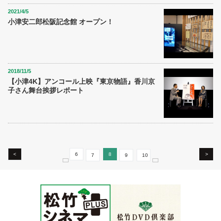
2021/4/5
小津安二郎松阪記念館 オープン！
2018/11/5
【小津4K】アンコール上映『東京物語』香川京
子さん舞台挨拶レポート
<
6
8
>
7
9
10