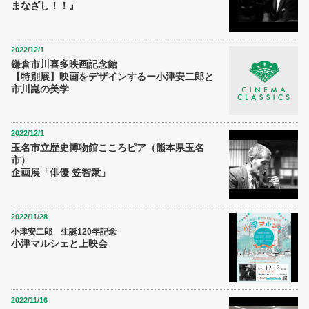
まなざし！！』
2022/12/1
鎌倉市川喜多映画記念館
【特別展】映画をデザインするー小津安二郎と
市川崑の美学
2022/12/1
玉名市立歴史博物館こころピア（熊本県玉名
市）
企画展「俳優 笠智衆」
2022/11/28
小津安二郎 生誕120年記念
小津マルシェと上映会
2022/11/16