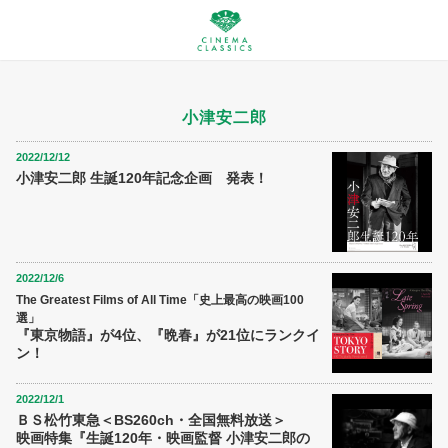
小津安二郎
2022/12/12
小津安二郎 生誕120年記念企画 発表！
2022/12/6
The Greatest Films of All Time「史上最高の映画100
選」
『東京物語』が4位、『晩春』が21位にランクイ
ン！
2022/12/1
ＢＳ松竹東急＜BS260ch・全国無料放送＞
映画特集『生誕120年・映画監督 小津安二郎の