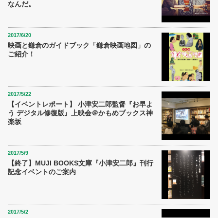
なんだ。
2017/6/20
映画と鎌倉のガイドブック「鎌倉映画地図」の
ご紹介！
2017/5/22
【イベントレポート】 小津安二郎監督『お早よ
う デジタル修復版』上映会＠かもめブックス神
楽坂
2017/5/9
【終了】MUJI BOOKS文庫『小津安二郎』刊行
記念イベントのご案内
2017/5/2