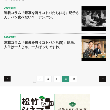
2016/10/5
連載コラム「銀幕を舞うコトバたち(11)」紀子さ
ん、パン食べない？ アンパン。
2016/3/12
連載コラム「銀幕を舞うコトバたち(5)」結局、
人生は一人じゃ。一人ぼっちですわ。
<
7
10
>
8
9
11