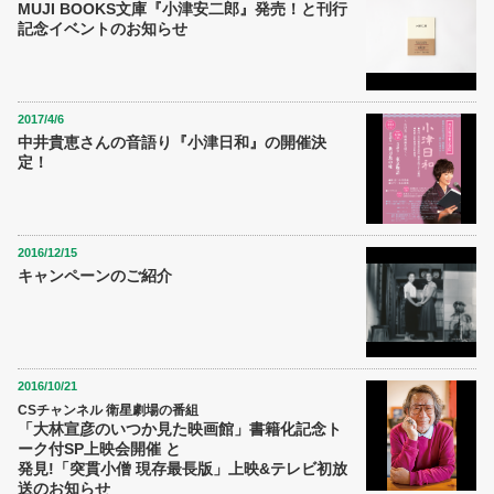
MUJI BOOKS文庫『小津安二郎』発売！と刊行
記念イベントのお知らせ
2017/4/6
中井貴恵さんの音語り『小津日和』の開催決
定！
2016/12/15
キャンペーンのご紹介
2016/10/21
CSチャンネル 衛星劇場の番組
「大林宣彦のいつか見た映画館」書籍化記念ト
ーク付SP上映会開催 と
発見!「突貫小僧 現存最長版」上映&テレビ初放
送のお知らせ