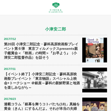
小津安二郎
2017/7/12
第20回 小津安二郎記念・蓼科高原映画祭プレイ
ベント第６弾 東京フィルメックスpresents親
子鑑賞会＜「映画」の時間＞『お早よう』（小
津安二郎監督作品）を話そう
2017/7/11
【イベント終了】小津安二郎記念・蓼科高原映
画祭プレイベント「東京物語」スペシャル上映
会+トークショー ＠銀座～蓼科の新鮮野菜と地酒
を楽しみながら～
2017/6/23
連載コラム「銀幕を舞うコトバたち(18)」真鍮を
黄金（きん）にするんだよ。それが本当の夫婦