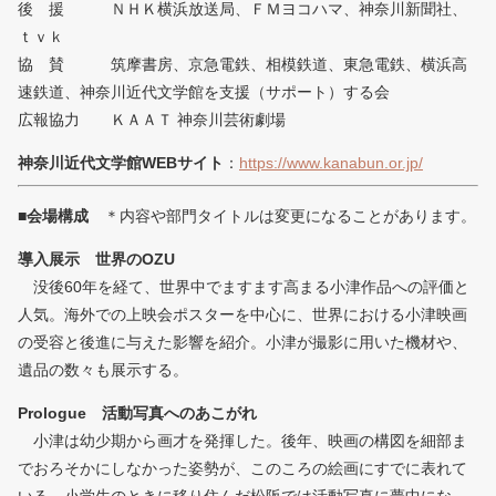
後 援 ＮＨＫ横浜放送局、ＦＭヨコハマ、神奈川新聞社、
ｔｖｋ
協 賛 筑摩書房、京急電鉄、相模鉄道、東急電鉄、横浜高
速鉄道、神奈川近代文学館を支援（サポート）する会
広報協力 ＫＡＡＴ 神奈川芸術劇場
神奈川近代文学館WEBサイト
：
https://www.kanabun.or.jp/
■会場構成
＊内容や部門タイトルは変更になることがあります。
導入展示 世界のOZU
没後60年を経て、世界中でますます高まる小津作品への評価と
人気。海外での上映会ポスターを中心に、世界における小津映画
の受容と後進に与えた影響を紹介。小津が撮影に用いた機材や、
遺品の数々も展示する。
Prologue 活動写真へのあこがれ
小津は幼少期から画才を発揮した。後年、映画の構図を細部ま
でおろそかにしなかった姿勢が、このころの絵画にすでに表れて