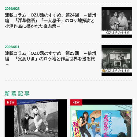
2026/6/25
連載コラム「OZU活のすすめ」第24回 ～信州
編 『浮草物語』『一人息子』のロケ地探訪と
小津作品に描かれた蚕糸業～
2026/6/11
連載コラム「OZU活のすすめ」第23回 ～信州
編 『父ありき』のロケ地と作品世界を巡る旅
～