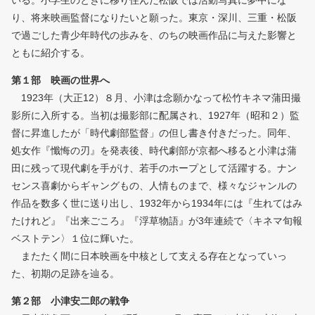
いる。小学生のときに移り住んだ松阪では活動写真に夢中にな
り、将来映画監督になりたいと願った。東京・深川、三重・松阪
で過ごした青少年時代の歩みを、のちの映画作品に与えた影響と
ともに紹介する。
第１部 映画の世界へ
1923年（大正12）８月、小津は念願かなって松竹キネマ蒲田撮
影所に入所する。当初は撮影部に配属され、1927年（昭和２）監
督に昇進したが「時代劇部監督」の但し書き付きだった。同年、
処女作『懺悔の刃』を発表後、時代劇部が京都へ移ると小津は蒲
田に残って現代劇を手がけ、若手のホープとして活躍する。ナン
センス喜劇からギャングもの、人情ものまで、様々なジャンルの
作品を数多く世に送り出し、1932年から1934年には『生れてはみ
たけれど』『出来ごころ』『浮草物語』が3年連続で〈キネマ旬報
ベストテン〉１位に輝いた。
またたく間に日本映画を中核として支える存在となっていっ
た、初期の足跡を辿る。
第２部 小津安二郎の戦争