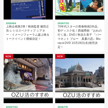
2026/8/4
2026/7/31
上映企画第2弾！映画監督 篠田正
70年代スターの青春映画2作品、
浩 レトロスペクティブ シアタ
初ディスク化！西城秀樹 『おれの
ー・イメージフォーラム篇上映＆
行く道』DVD / 秋吉久美子 『パー
トークイベント開催決定！
マネント ブルー 真夏の恋』Blu-
ray＆DVD 10月28日(水)発売決
定！
2026/7/23
2026/7/9