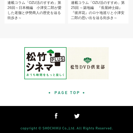
連載コラム「OZU活のすすめ」第
連載コラム「OZU活のすすめ」第
26回～日本橋編 小津安二郎が愛
25回 ～築地編 『長屋紳士録』
した老舗と伊勢商人の歴史を辿る
『彼岸花』のロケ地巡りと小津安
街歩き～
二郎の思い出を辿る街歩き～