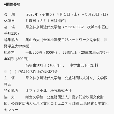
■開催要項
会 期 2023年（令和５）４月１日（土）～５月28日（日）
休館日 月曜日（５月１日は開館）
会 場 県立神奈川近代文学館（〒231-0862 横浜市中区山
手町110）
編集協力 築山秀夫（全国小津安二郎ネットワーク副会長、長
野県立大学教授）
観覧料 一般800円（600円）、65歳以上・20歳未満及び学生
400円（300円）
高校生100円（100円）、 中学生以下は無料
※（ ）内は20名以上の団体料金
主 催 県立神奈川近代文学館、公益財団法人神奈川文学振
興会
特別協力 オフィス小津、松竹株式会社
協 力 鎌倉文学館、公益財団法人川喜多記念映画文化財
団、公益財団法人江東区文化コミュニティ財団 江東区古石場文化
センター