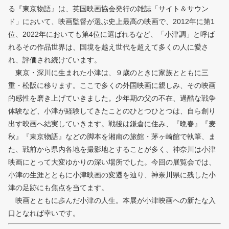
る『東京物語』は、英国映画協会発行の雑誌「サイト＆サウン
ド」において、映画監督が選ぶ史上最高の映画で、2012年に第1
位、2022年においても第4位に選ばれるなど、「小津調」と呼ば
れるその作品世界は、国境を越え世代を超えて多くの人に愛さ
れ、評価され続けています。
東京・深川に生まれた小津は、９歳のときに家族とともに三
重・松阪に移ります。ここで多くの外国映画に親しみ、その映画
的感性を磨き上げていきました。少年期の父の不在、過酷な戦争
体験など、小津が経験してきたことのひとつひとつは、自ら創り
出す映画へ結実していきます。戦後は鎌倉に住み、『晩春』『麦
秋』『東京物語』などの脚本を湘南の旅館・茅ヶ崎館で執筆、ま
た、戦前から県内各地を撮影地とすることが多く、神奈川は小津
映画にとって大変ゆかりの深い場所でした。今回の展覧会では、
小津の生涯とともに小津映画の変遷を辿り、神奈川県に残した小
津の足跡にも焦点を当てます。
映画とともに歩んだ小津の人生。本展が小津映画への新たな入
口となれば幸いです。