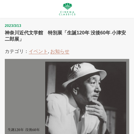
2023/3/13
神奈川近代文学館 特別展「生誕120年 没後60年 小津安
二郎展」
カテゴリ：
イベント
,
お知らせ