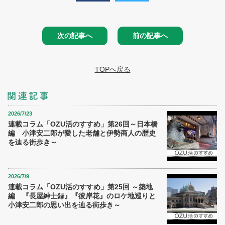
次の記事へ
前の記事へ
TOPへ戻る
2026/7/23
連載コラム「OZU活のすすめ」第26回～日本橋
編 小津安二郎が愛した老舗と伊勢商人の歴史
を辿る街歩き～
2026/7/9
連載コラム「OZU活のすすめ」第25回 ～築地
編 『長屋紳士録』『彼岸花』のロケ地巡りと
小津安二郎の思い出を辿る街歩き～