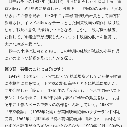
日中戦争下の1937年（昭和12）９月に応召した小津は上海、南
京と転戦、約2年後に帰還した。帰国後、『戸田家の兄妹』『父あ
りき』の２作を発表。1943年には軍報道部映画班員として南方に
派遣され、インドの独立をテーマとした国策映画の製作に取り組
むが、戦局の悪化で撮影は中止となる。しかし「映写機の検査」
と称して、軍報道部が接収したハリウッド映画の数々を鑑賞し、
大きな刺激を受けた。
戦中の小津の動向とともに、この時期の経験が戦後の小津作品
にどのような影響を及ぼしたかを探る。
第３部 芸術のことは自分に従う
1949年（昭和24）、小津はかねて執筆場所としていた茅ヶ崎館
に本格的に腰を据え、脚本家の野田高梧とともに執筆に励んだ。
同年公開した『晩春』、1951年の『麦秋』は〈キネマ旬報ベスト
テン〉１位を獲得。1957年以降は蓼科に執筆の拠点を移し、およ
そ年に１作のペースで数々の名作を生み出していく。1958年、
『東京物語』（1953年公開）が英国映画協会のサザーランド杯を
受賞、1962年には映画界で初の芸術院会員に選出され、内外を問
わずその評価がゆるぎないものとなるなか、1963年12月、60歳の