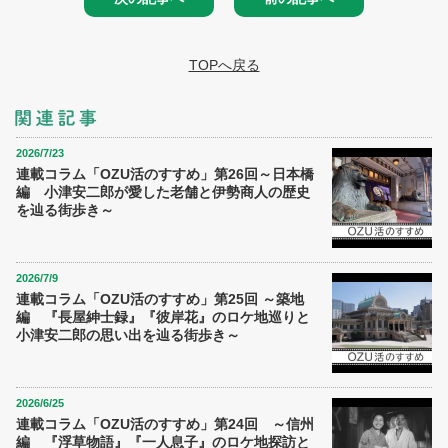
TOPへ戻る
2026/7/23
連載コラム「OZU活のすすめ」第26回～日本橋
編 小津安二郎が愛した老舗と伊勢商人の歴史
を辿る街歩き～
2026/7/9
連載コラム「OZU活のすすめ」第25回 ～築地
編 『長屋紳士録』『彼岸花』のロケ地巡りと
小津安二郎の思い出を辿る街歩き～
2026/6/25
連載コラム「OZU活のすすめ」第24回 ～信州
編 『浮草物語』『一人息子』のロケ地探訪と