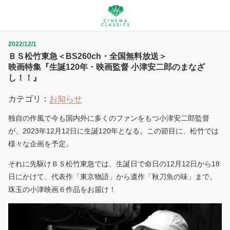
2022/12/1
ＢＳ松竹東急＜BS260ch・全国無料放送＞
映画特集『生誕120年・映画監督 小津安二郎のまなざ
し！！』
カテゴリ：
お知らせ
独自の作風で今も国内外に多くのファンをもつ小津安二郎監督
が、2023年12月12日に生誕120年となる。この節目に、松竹では
様々な企画を予定。
それに先駆けＢＳ松竹東急では、生誕日で命日の12月12日から18
日にかけて、代表作「東京物語」から遺作「秋刀魚の味」まで、
珠玉の小津映画６作品をお届け！