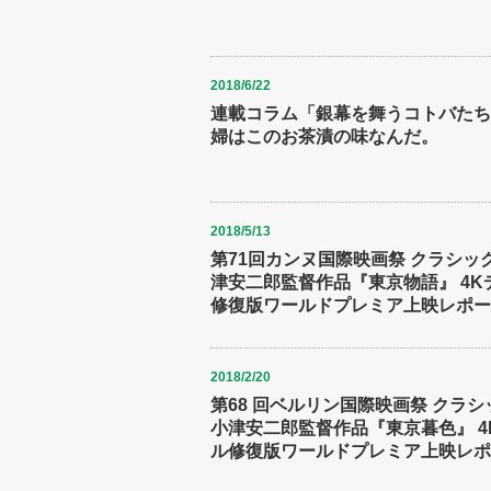
2018/6/22
連載コラム「銀幕を舞うコトバたち(
婦はこのお茶漬の味なんだ。
2018/5/13
第71回カンヌ国際映画祭 クラシッ
津安二郎監督作品『東京物語』 4Kテ
修復版ワールドプレミア上映レポ
2018/2/20
第68 回ベルリン国際映画祭 クラ
小津安二郎監督作品『東京暮色』 4K
ル修復版ワールドプレミア上映レホ