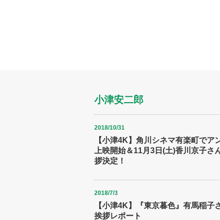
小津安二郎
2018/10/31
【小津4K】角川シネマ有楽町でア
上映開始＆11月3日(土)香川京子さ
拶決定！
2018/7/3
【小津4K】『東京暮色』有馬稲子
挨拶レポート