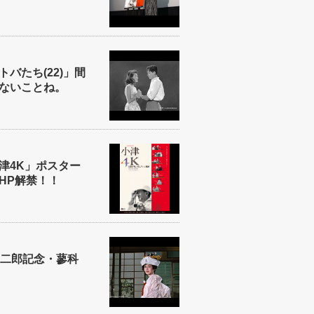
バたち(22)」間
ないことね。
津4K」ポスター
HP解禁！！
安二郎記念・蓼科