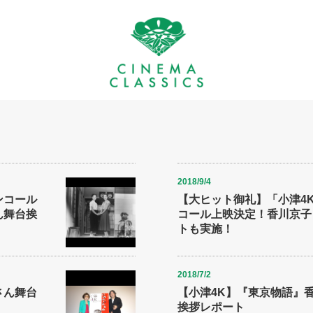
2018/9/4
ンコール
【大ヒット御礼】「小津4
ん舞台挨
コール上映決定！香川京子
トも実施！
2018/7/2
さん舞台
【小津4K】『東京物語』
挨拶レポート