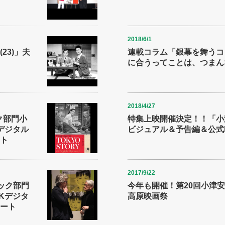
2018/6/1
23)」夫
連載コラム「銀幕を舞うコト
に合うってことは、つまん
2018/4/27
ク部門小
特集上映開催決定！！「小
゙ジタル
ビジュアル＆予告編＆公式
ート
2017/9/22
シック部門
今年も開催！第20回小津
デジタ
高原映画祭
゚ート