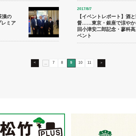
2017/8/7
茶漬の
【イベントレポート】酒と
プレミア
督……東京・銀座で涼やかな
回小津安二郎記念・蓼科高
ベント
<
7
8
9
10
11
...
>