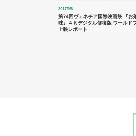
2017/9/8
第74回ヴェネチア国際映画祭 『お
味』４Ｋデジタル修復版 ワールド
上映レポート