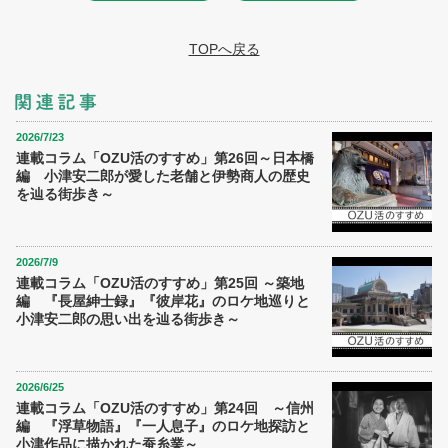
TOPへ戻る
2026/7/23
連載コラム「OZU活のすすめ」第26回～日本橋
編 小津安二郎が愛した老舗と伊勢商人の歴史
を辿る街歩き～
2026/7/9
連載コラム「OZU活のすすめ」第25回 ～築地
編 『長屋紳士録』『彼岸花』のロケ地巡りと
小津安二郎の思い出を辿る街歩き～
2026/6/25
連載コラム「OZU活のすすめ」第24回 ～信州
編 『浮草物語』『一人息子』のロケ地探訪と
小津作品に描かれた蚕糸業～