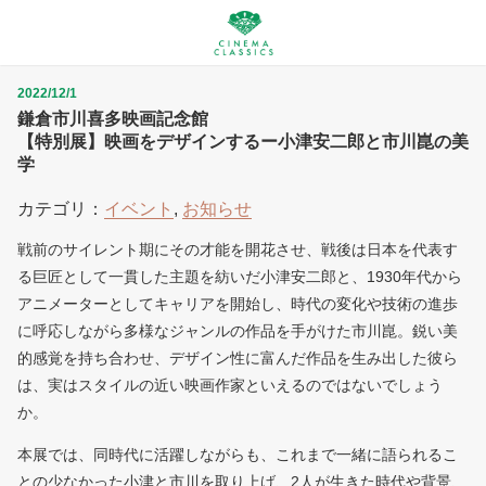
2022/12/1
鎌倉市川喜多映画記念館
【特別展】映画をデザインするー小津安二郎と市川崑の美
学
カテゴリ：
イベント
,
お知らせ
戦前のサイレント期にその才能を開花させ、戦後は日本を代表す
る巨匠として一貫した主題を紡いだ小津安二郎と、1930年代から
アニメーターとしてキャリアを開始し、時代の変化や技術の進歩
に呼応しながら多様なジャンルの作品を手がけた市川崑。鋭い美
的感覚を持ち合わせ、デザイン性に富んだ作品を生み出した彼ら
は、実はスタイルの近い映画作家といえるのではないでしょう
か。
本展では、同時代に活躍しながらも、これまで一緒に語られるこ
との少なかった小津と市川を取り上げ、2人が生きた時代や背景、