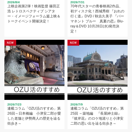
2026/8/4
2026/7/31
上映企画第2弾！映画監督 篠田正
70年代スターの青春映画2作品、
浩 レトロスペクティブ シアタ
初ディスク化！西城秀樹 『おれの
ー・イメージフォーラム篇上映＆
行く道』DVD / 秋吉久美子 『パー
トークイベント開催決定！
マネント ブルー 真夏の恋』Blu-
ray＆DVD 10月28日(水)発売決
定！
2026/7/23
2026/7/9
連載コラム「OZU活のすすめ」第
連載コラム「OZU活のすすめ」第
26回～日本橋編 小津安二郎が愛
25回 ～築地編 『長屋紳士録』
した老舗と伊勢商人の歴史を辿る
『彼岸花』のロケ地巡りと小津安
街歩き～
二郎の思い出を辿る街歩き～