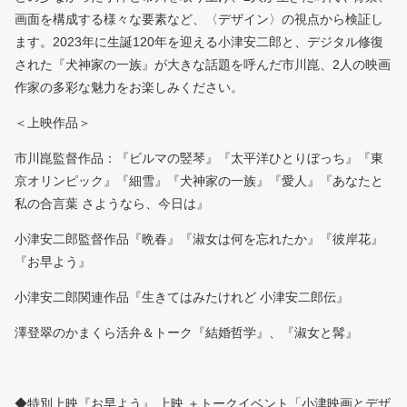
画面を構成する様々な要素など、〈デザイン〉の視点から検証し
ます。2023年に生誕120年を迎える小津安二郎と、デジタル修復
された『犬神家の一族』が大きな話題を呼んだ市川崑、2人の映画
作家の多彩な魅力をお楽しみください。
＜上映作品＞
市川崑監督作品：『ビルマの竪琴』『太平洋ひとりぼっち』『東
京オリンピック』『細雪』『犬神家の一族』『愛人』『あなたと
私の合言葉 さようなら、今日は』
小津安二郎監督作品『晩春』『淑女は何を忘れたか』『彼岸花』
『お早よう』
小津安二郎関連作品『生きてはみたけれど 小津安二郎伝』
澤登翠のかまくら活弁＆トーク『結婚哲学』、『淑女と髯』
◆特別上映『お早よう』 上映 ＋トークイベント「小津映画とデザ