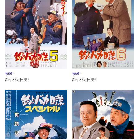
第5作
第6作
釣りバカ日誌5
釣りバカ日誌6