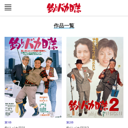
作品一覧
第1作
第2作
釣りバカ日誌
釣りバカ日誌2