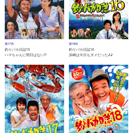
第17作
第18作
釣りバカ日誌15
釣りバカ日誌16
ハマちゃんに明日はない!?
浜崎は今日もダメだった♪♪