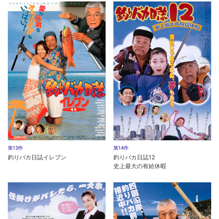
第13作
第14作
釣りバカ日誌イレブン
釣りバカ日誌12
史上最大の有給休暇