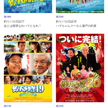
第19作
第20作
釣りバカ日誌17
釣りバカ日誌18
あとは能登なれハマとなれ！
ハマちゃんスーさん瀬戸の約束
第21作
第22作