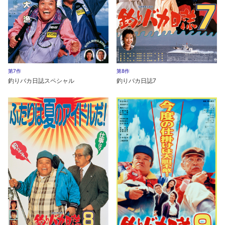
第7作
第8作
釣りバカ日誌スペシャル
釣りバカ日誌7