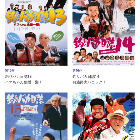
第15作
第16作
釣りバカ日誌13
釣りバカ日誌14
ハマちゃん危機一髪！
お遍路大パニック！