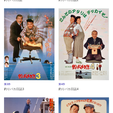
第3作
第4作
釣りバカ日誌3
釣りバカ日誌4