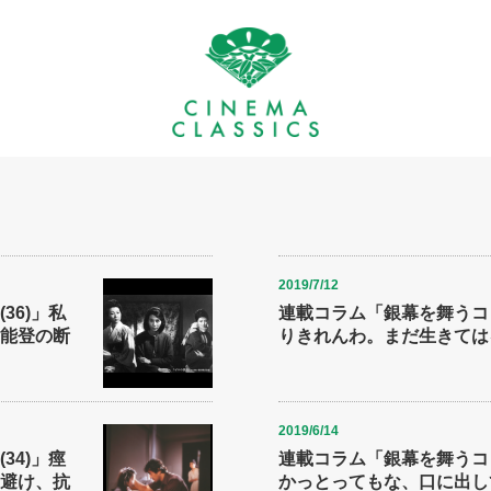
2019/7/12
36)」私
連載コラム「銀幕を舞うコト
能登の断
りきれんわ。まだ生きては
2019/6/14
34)」痙
連載コラム「銀幕を舞うコト
避け、抗
かっとってもな、口に出し