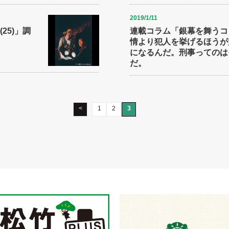
2019/1/11
25)」調
連載コラム「銀幕を舞うコト
情より犯人を挙げるほうが
になるんだ。刑事ってのは
だ。
<
1
2
3