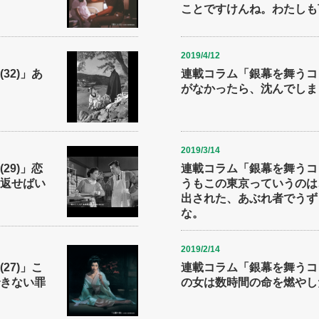
ことですけんね。わたしも
2019/4/12
32)」あ
連載コラム「銀幕を舞うコト
がなかったら、沈んでしま
2019/3/14
29)」恋
連載コラム「銀幕を舞うコト
返せばい
うもこの東京っていうのは
出された、あぶれ者でうず
な。
2019/2/14
27)」こ
連載コラム「銀幕を舞うコト
きない罪
の女は数時間の命を燃やし