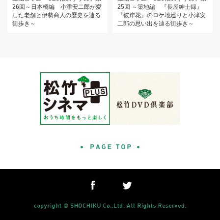
26回～日本橋編 小津安二郎が愛
25回 ～築地編 『長屋紳士録』
した老舗と伊勢商人の歴史を辿る
『彼岸花』のロケ地巡りと小津安
街歩き～
二郎の思い出を辿る街歩き～