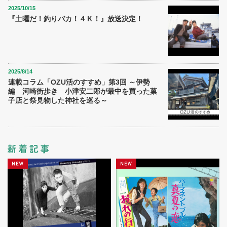
2025/10/15
『土曜だ！釣りバカ！４Ｋ！』放送決定！
2025/8/14
連載コラム「OZU活のすすめ」第3回 ～伊勢
編 河崎街歩き 小津安二郎が最中を買った菓
子店と祭見物した神社を巡る～