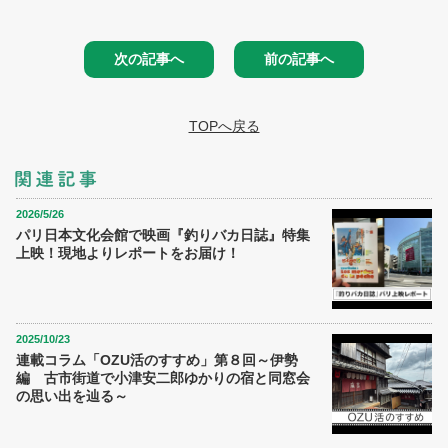
次の記事へ
前の記事へ
TOPへ戻る
2026/5/26
パリ日本文化会館で映画『釣りバカ日誌』特集
上映！現地よりレポートをお届け！
2025/10/23
連載コラム「OZU活のすすめ」第８回～伊勢
編 古市街道で小津安二郎ゆかりの宿と同窓会
の思い出を辿る～