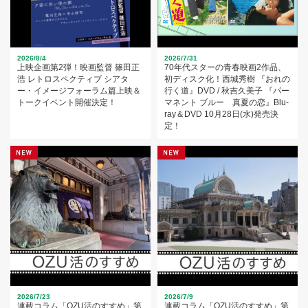
2026/8/4
2026/7/31
上映企画第2弾！映画監督 篠田正
70年代スターの青春映画2作品、
浩 レトロスペクティブ シアタ
初ディスク化！西城秀樹 『おれの
ー・イメージフォーラム篇上映＆
行く道』DVD / 秋吉久美子 『パー
トークイベント開催決定！
マネント ブルー 真夏の恋』Blu-
ray＆DVD 10月28日(水)発売決
定！
2026/7/23
2026/7/9
連載コラム「OZU活のすすめ」第
連載コラム「OZU活のすすめ」第