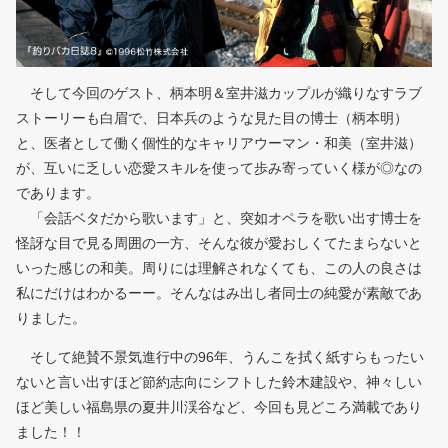
そして今回のゲスト、柄本明＆室井滋カップルが織りなすラブ
ストーリーも白眉で、日本兵のような見た目の博士（柄本明）
と、医者として働く個性的なキャリアウーマン・和美（室井滋）
が、互いに乏しい恋愛スキルを使って歩み寄っていく様が◎なの
であります。
「会話ベタだから歌います」と、突如オペラを歌い出す博士を
怪訝な目で見る周囲の一方、そんな彼が愛おしくてたまらないと
いった感じの和美。周りには理解されなくても、この人の良さは
私にだけはわかるーー。そんなはみ出し者同士の純愛が素敵であ
りました。
そして絶賛不景気進行中の96年、うんこを拭く紙すらもったい
ないと言い出すほど節約志向にシフトした鈴木建設や、神々しい
ほど美しい福島県の夏井川渓谷など、今回も見どころ満載であり
ました！！