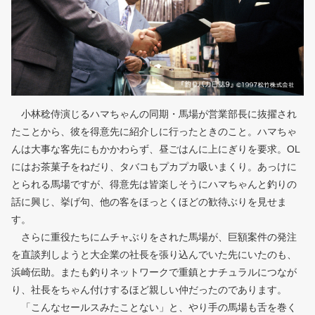
小林稔侍演じるハマちゃんの同期・馬場が営業部長に抜擢され
たことから、彼を得意先に紹介しに行ったときのこと。ハマちゃ
んは大事な客先にもかかわらず、昼ごはんに上にぎりを要求。OL
にはお茶菓子をねだり、タバコもプカプカ吸いまくり。あっけに
とられる馬場ですが、得意先は皆楽しそうにハマちゃんと釣りの
話に興じ、挙げ句、他の客をほっとくほどの歓待ぶりを見せま
す。
さらに重役たちにムチャぶりをされた馬場が、巨額案件の発注
を直談判しようと大企業の社長を張り込んでいた先にいたのも、
浜崎伝助。またも釣りネットワークで重鎮とナチュラルにつなが
り、社長をちゃん付けするほど親しい仲だったのであります。
「こんなセールスみたことない」と、やり手の馬場も舌を巻く