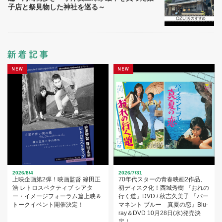
子店と祭見物した神社を巡る～
2026/8/4
2026/7/31
上映企画第2弾！映画監督 篠田正
70年代スターの青春映画2作品、
浩 レトロスペクティブ シアタ
初ディスク化！西城秀樹 『おれの
ー・イメージフォーラム篇上映＆
行く道』DVD / 秋吉久美子 『パー
トークイベント開催決定！
マネント ブルー 真夏の恋』Blu-
ray＆DVD 10月28日(水)発売決
定！