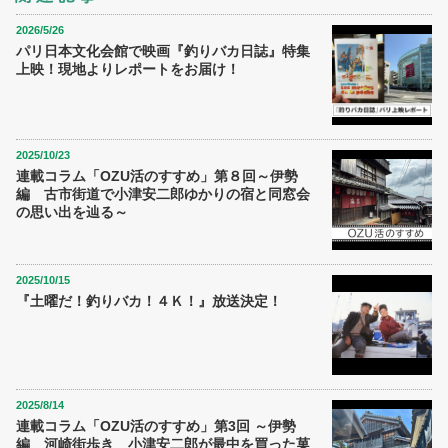
2026/5/26
パリ日本文化会館で映画『釣りバカ日誌』特集
上映！現地よりレポートをお届け！
2025/10/23
連載コラム「OZU活のすすめ」第８回～伊勢
編 古市街道で小津安二郎ゆかりの宿と同窓会
の思い出を辿る～
2025/10/15
『土曜だ！釣りバカ！４Ｋ！』放送決定！
2025/8/14
連載コラム「OZU活のすすめ」第3回 ～伊勢
編 河崎街歩き 小津安二郎が最中を買った菓