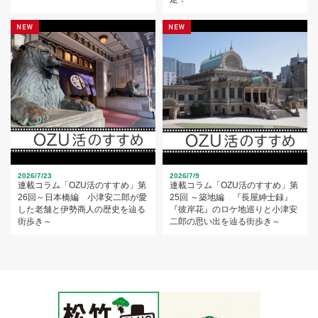
2026/7/23
2026/7/9
連載コラム「OZU活のすすめ」第
連載コラム「OZU活のすすめ」第
26回～日本橋編 小津安二郎が愛
25回 ～築地編 『長屋紳士録』
した老舗と伊勢商人の歴史を辿る
『彼岸花』のロケ地巡りと小津安
街歩き～
二郎の思い出を辿る街歩き～