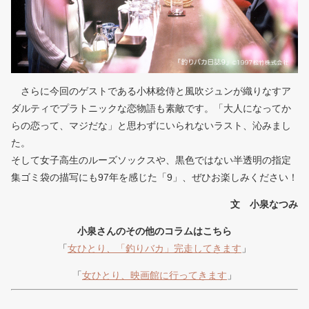
さらに今回のゲストである小林稔侍と風吹ジュンが織りなすア
ダルティでプラトニックな恋物語も素敵です。「大人になってか
らの恋って、マジだな」と思わずにいられないラスト、沁みまし
た。
そして女子高生のルーズソックスや、黒色ではない半透明の指定
集ゴミ袋の描写にも97年を感じた「9」、ぜひお楽しみください！
文 小泉なつみ
小泉さんのその他のコラムはこちら
「
女ひとり、「釣りバカ」完走してきます
」
「
女ひとり、映画館に行ってきます
」