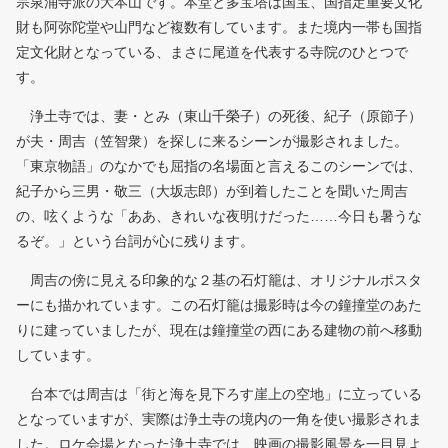
宗泉涌寺派の大本山です。本堂と多宝塔は国宝、国指定重要文化
財も阿弥陀堂や山門など複数有しています。また境内一帯も国指
定文化財となっている、まさに尾道を代表する寺院のひとつで
す。
浄土寺では、妻・とみ（東山千榮子）の死後、紀子（原節子）
が夫・周吉（笠智衆）を探しに来るシーンが撮影されました。
「東京物語」のなかでも屈指の名場面と言えるこのシーンでは、
紀子から三男・敬三（大坂志郎）が到着したことを聞いた周吉
の、呟くような「ああ、きれいな夜明けだった……今日も暑うな
るぞ。」という台詞が心に残ります。
周吉の傍に見える印象的な２基の石灯籠は、オリジナルポスタ
ーにも描かれています。この石灯籠は撮影時は今の鐘撞堂のあた
りに建っていましたが、現在は鐘撞堂の西にある建物の前へ移動
しています。
台本では周吉は「街と海を見下ろす崖上の空地」に立っている
となっていますが、実際は浄土寺の境内の一角を使い撮影されま
した。ロケ会場となった浄土寺では、映画の撮影風景を一目見よ