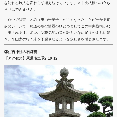
を訪れる旅人を変わらず迎え続けています。※中央桟橋への立ち
入りはできません。
作中では妻・とみ（東山千榮子）が亡くなったことが分かる直
前のシーンで、尾道の朝の情景のひとつとしてこの中央桟橋が映
し出されます。ポンポン蒸気船の音が誰もいない尾道のまちに響
き、平山家の行く末を予感させるような寂しさを感じさせます。
③住吉神社の石灯籠
【アクセス】尾道市土堂2-10-12