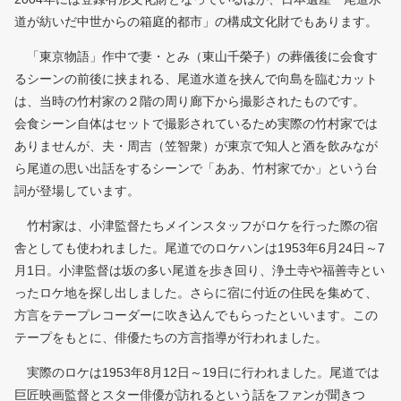
道が紡いだ中世からの箱庭的都市」の構成文化財でもあります。
「東京物語」作中で妻・とみ（東山千榮子）の葬儀後に会食す
るシーンの前後に挟まれる、尾道水道を挟んで向島を臨むカット
は、当時の竹村家の２階の周り廊下から撮影されたものです。
会食シーン自体はセットで撮影されているため実際の竹村家では
ありませんが、夫・周吉（笠智衆）が東京で知人と酒を飲みなが
ら尾道の思い出話をするシーンで「ああ、竹村家でか」という台
詞が登場しています。
竹村家は、小津監督たちメインスタッフがロケを行った際の宿
舎としても使われました。尾道でのロケハンは1953年6月24日～7
月1日。小津監督は坂の多い尾道を歩き回り、浄土寺や福善寺とい
ったロケ地を探し出しました。さらに宿に付近の住民を集めて、
方言をテープレコーダーに吹き込んでもらったといいます。この
テープをもとに、俳優たちの方言指導が行われました。
実際のロケは1953年8月12日～19日に行われました。尾道では
巨匠映画監督とスター俳優が訪れるという話をファンが聞きつ