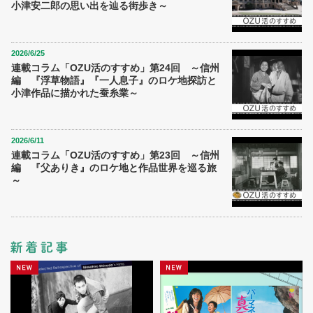
小津安二郎の思い出を辿る街歩き～
2026/6/25
連載コラム「OZU活のすすめ」第24回 ～信州
編 『浮草物語』『一人息子』のロケ地探訪と
小津作品に描かれた蚕糸業～
2026/6/11
連載コラム「OZU活のすすめ」第23回 ～信州
編 『父ありき』のロケ地と作品世界を巡る旅
～