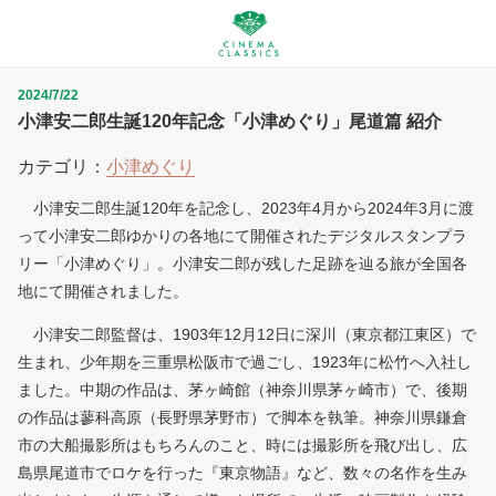
2024/7/22
小津安二郎生誕120年記念「小津めぐり」尾道篇 紹介
カテゴリ：
小津めぐり
小津安二郎生誕120年を記念し、2023年4月から2024年3月に渡
って小津安二郎ゆかりの各地にて開催されたデジタルスタンプラ
リー「小津めぐり」。小津安二郎が残した足跡を辿る旅が全国各
地にて開催されました。
小津安二郎監督は、1903年12月12日に深川（東京都江東区）で
生まれ、少年期を三重県松阪市で過ごし、1923年に松竹へ入社し
ました。中期の作品は、茅ヶ崎館（神奈川県茅ヶ崎市）で、後期
の作品は蓼科高原（長野県茅野市）で脚本を執筆。神奈川県鎌倉
市の大船撮影所はもちろんのこと、時には撮影所を飛び出し、広
島県尾道市でロケを行った『東京物語』など、数々の名作を生み