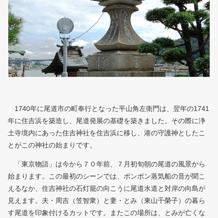
1740年に尾道市の町奉行となった平山角左衛門は、翌年の1741
年に住吉浜を築造し、尾道発展の基礎を築きました。その際に浄
土寺境内にあった住吉神社を住吉浜に移し、港の守護神としたこ
とがこの神社の始まりです。
「東京物語」は今から７０年前、７月初旬朝の尾道の風景から
始まります。この最初のシーンでは、ポンポン蒸気船の音が聞こ
えるなか、住吉神社の石灯籠の向こうに尾道水道と対岸の向島が
見えます。夫・周吉（笠智衆）と妻・とみ（東山千榮子）の暮ら
す尾道を印象付けるカットです。またこの場所は、とみが亡くな