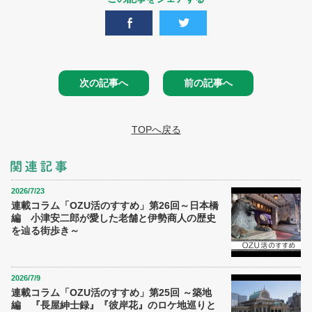
次の記事へ
前の記事へ
TOPへ戻る
2026/7/23
連載コラム「OZU活のすすめ」第26回～日本橋
編 小津安二郎が愛した老舗と伊勢商人の歴史
を辿る街歩き～
2026/7/9
連載コラム「OZU活のすすめ」第25回 ～築地
編 『長屋紳士録』『彼岸花』のロケ地巡りと