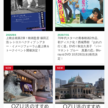
2026/8/4
2026/7/31
上映企画第2弾！映画監督 篠田正
70年代スターの青春映画2作品、
浩 レトロスペクティブ シアタ
初ディスク化！西城秀樹 『おれの
ー・イメージフォーラム篇上映＆
行く道』DVD / 秋吉久美子 『パー
トークイベント開催決定！
マネント ブルー 真夏の恋』Blu-
ray＆DVD 10月28日(水)発売決
定！