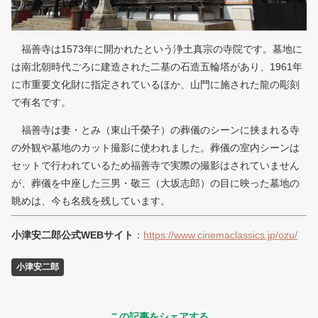
福善寺は1573年に開かれたという浄土真宗の寺院です。墓地に
は南北朝時代ごろに建造された二基の石造五輪塔があり、1961年
に市重要文化財に指定されているほか、山門に施された龍の彫刻
で有名です。
福善寺は妻・とみ（東山千榮子）の葬儀のシーンに挟まれる寺
の外観や墓地のカット撮影に使われました。葬儀の室内シーンは
セットで行われているため福善寺で実際の撮影はされていません
が、葬儀を中座した三男・敬三（大坂志郎）の目に映った墓地の
眺めは、今も名残を残しています。
小津安二郎公式WEBサイト
：
https://www.cinemaclassics.jp/ozu/
小津安二郎
この記事をシェアする