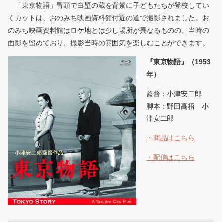
「東京物語」冒頭で白壁の蔵を背景に子どもたちが登校してい
くカットは、おのみち映画資料館付近の道で撮影されました。お
のみち映画資料館はロケ地とは少し場所が異なるものの、当時の
面影を留めており、撮影当時の雰囲気を楽しむことができます。
『東京物語』（1953
年）
監督：小津安二郎
脚本：野田高梧 小
津安二郎
・商品はこちら
・配信はこちら