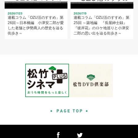
2026/7/23
2026/7/9
連載コラム「OZU活のすすめ」第
連載コラム「OZU活のすすめ」第
26回～日本橋編 小津安二郎が愛
25回 ～築地編 『長屋紳士録』
した老舗と伊勢商人の歴史を辿る
『彼岸花』のロケ地巡りと小津安
街歩き～
二郎の思い出を辿る街歩き～