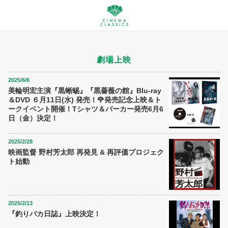
劇場上映
2025/6/6
美輪明宏主演『黒蜥蜴』『黒薔薇の館』Blu-ray
＆DVD ６月11日(水) 発売！🌹発売記念上映＆ト
ークイベント開催！Tシャツ＆パーカー発売6月6
日（金）決定！
2025/2/28
映画監督 野村芳太郎 再発見 & 再評価プロジェク
ト始動
2025/2/13
『釣りバカ日誌』上映決定！