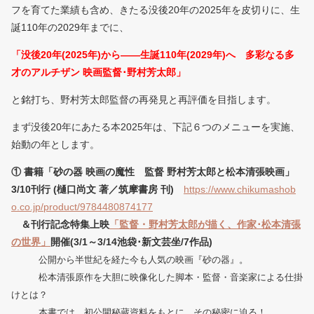
フを育てた業績も含め、きたる没後20年の2025年を皮切りに、生
誕110年の2029年までに、
「没後20年(2025年)から—―生誕110年(2029年)へ 多彩なる多
才のアルチザン 映画監督･野村芳太郎」
と銘打ち、野村芳太郎監督の再発見と再評価を目指します。
まず没後20年にあたる本2025年は、下記６つのメニューを実施、
始動の年とします。
① 書籍「砂の器 映画の魔性 監督 野村芳太郎と松本清張映画」
3/10刊行 (樋口尚文 著／筑摩書房 刊)
https://www.chikumashob
o.co.jp/product/9784480874177
＆刊行記念特集上映
「監督・野村芳太郎が描く、作家･松本清張
の世界」
開催(3/1～3/14池袋･新文芸坐/7作品)
公開から半世紀を経た今も人気の映画『砂の器』。
松本清張原作を大胆に映像化した脚本・監督・音楽家による仕掛
けとは？
本書では、初公開秘蔵資料をもとに、その秘密に迫る！