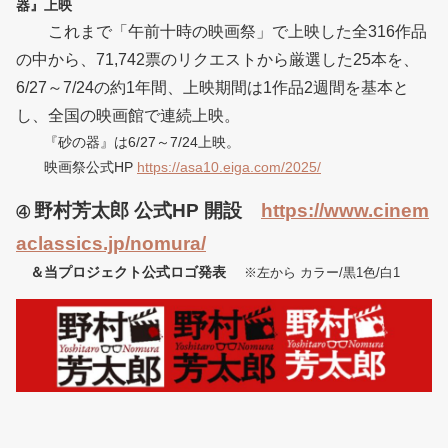
器』上映
これまで「午前十時の映画祭」で上映した全316作品
の中から、71,742票のリクエストから厳選した25本を、
6/27～7/24の約1年間、上映期間は1作品2週間を基本と
し、全国の映画館で連続上映。
『砂の器』は6/27～7/24上映。
映画祭公式HP
https://asa10.eiga.com/2025/
野村芳太郎 公式HP 開設
https://www.cinem
④
aclassics.jp/nomura/
＆当プロジェクト公式ロゴ発表
※左から カラー/黒1色/白1