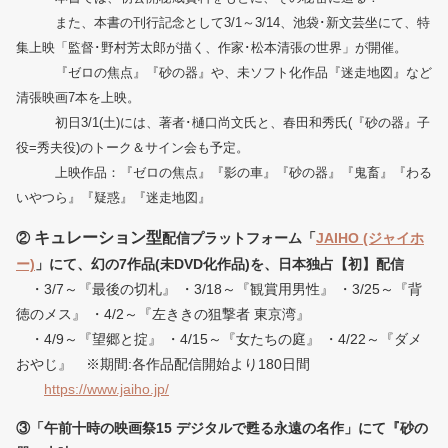
また、本書の刊行記念として3/1～3/14、池袋･新文芸坐にて、
特
集上映「監督･野村芳太郎が描く、作家･松本清張の世界」が開催。
『ゼロの焦点』『砂の器』や、未ソフト化作品『迷走地図』など
清張映画7本を上映。
初日3/1(土)には、著者･樋口尚文氏と、春田和秀氏(『砂の器』子
役=秀夫役)のトーク＆サイン会も予定。
上映作品：
『ゼロの焦点』『影の車』『砂の器』『鬼畜』『わる
いやつら』『疑惑』『迷走地図』
キュレーション型
②
配信プラットフォーム「
JAIHO (ジャイホ
ー)
」にて、幻の7作品(未DVD化作品)を、日本独占【初】配信
・3/7～『最後の切札』 ・3/18～『観賞用男性』 ・3/25～『背
徳のメス』 ・4/2～『左ききの狙撃者 東京湾』
・4/9～『望郷と掟』 ・4/15～『女たちの庭』 ・4/22～『ダメ
おやじ』 ※期間:各作品配信開始より180日間
https://www.jaiho.jp/
③「午前十時の映画祭15 デジタルで甦る永遠の名作」にて『砂の