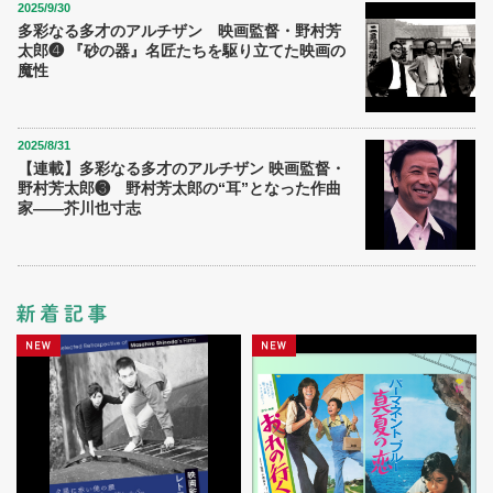
2025/9/30
多彩なる多才のアルチザン 映画監督・野村芳
太郎❹ 『砂の器』名匠たちを駆り立てた映画の
魔性
2025/8/31
【連載】多彩なる多才のアルチザン 映画監督・
野村芳太郎❸ 野村芳太郎の“耳”となった作曲
家――芥川也寸志