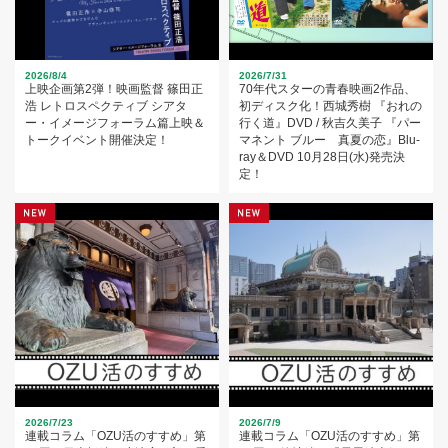
2026/8/4
2026/7/31
上映企画第2弾！映画監督 篠田正
70年代スターの青春映画2作品、
浩 レトロスペクティブ シアタ
初ディスク化！西城秀樹 『おれの
ー・イメージフォーラム篇上映＆
行く道』DVD / 秋吉久美子 『パー
トークイベント開催決定！
マネント ブルー 真夏の恋』Blu-
ray＆DVD 10月28日(水)発売決
定！
2026/7/23
2026/7/9
連載コラム「OZU活のすすめ」第
連載コラム「OZU活のすすめ」第