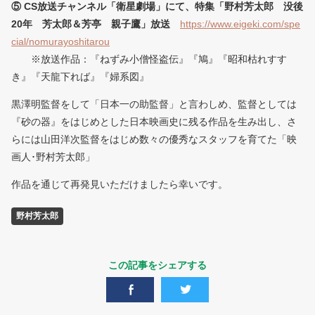
⑤ CS放送チャンネル「衛星劇場」にて、特集「野村芳太郎 没後
20年 芳太郎＆芳亭 親子鷹」放送
https://www.eigeki.com/spe
cial/nomurayoshitarou
※放送作品：『ねずみ小僧怪盗伝』『鳩』『昭和枯れすす
き』『天龍下れば』『婦系図』
黒澤明監督をして「日本一の助監督」と言わしめ、監督としては
『砂の器』をはじめとした日本映画史に残る作品を生み出し、さ
らには山田洋次監督をはじめ数々の優秀なスタッフを育てた「映
画人･野村芳太郎」
作品を通じて再発見いただけましたら幸いです。
野村芳太郎
この記事をシェアする