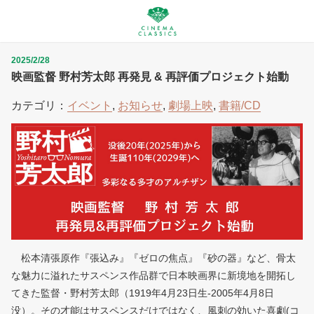
2025/2/28
映画監督 野村芳太郎 再発見 & 再評価プロジェクト始動
カテゴリ：
イベント
,
お知らせ
,
劇場上映
,
書籍/CD
松本清張原作『張込み』『ゼロの焦点』『砂の器』など、骨太
な魅力に溢れたサスペンス作品群で日本映画界に新境地を開拓し
てきた監督・野村芳太郎（1919年4月23日生-2005年4月8日
没）。その才能はサスペンスだけではなく、風刺の効いた喜劇(コ