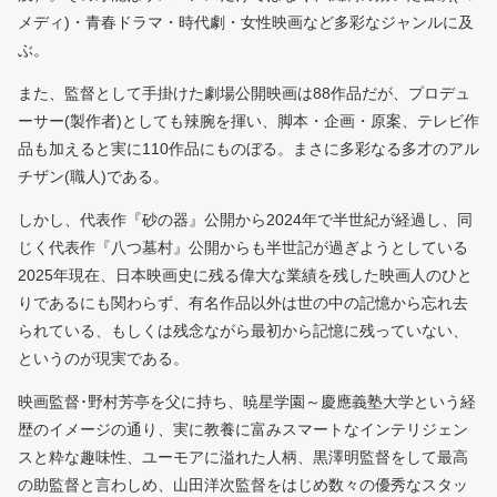
メディ)・青春ドラマ・時代劇・女性映画など多彩なジャンルに及
ぶ。
また、監督として手掛けた劇場公開映画は88作品だが、プロデュ
ーサー(製作者)としても辣腕を揮い、脚本・企画・原案、テレビ作
品も加えると実に110作品にものぼる。まさに多彩なる多才のアル
チザン(職人)である。
しかし、代表作『砂の器』公開から2024年で半世紀が経過し、同
じく代表作『八つ墓村』公開からも半世記が過ぎようとしている
2025年現在、日本映画史に残る偉大な業績を残した映画人のひと
りであるにも関わらず、有名作品以外は世の中の記憶から忘れ去
られている、もしくは残念ながら最初から記憶に残っていない、
というのが現実である。
映画監督･野村芳亭を父に持ち、暁星学園～慶應義塾大学という経
歴のイメージの通り、実に教養に富みスマートなインテリジェン
スと粋な趣味性、ユーモアに溢れた人柄、黒澤明監督をして最高
の助監督と言わしめ、山田洋次監督をはじめ数々の優秀なスタッ