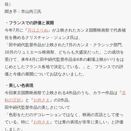
佐）
聞き手：市山尚三氏
・フランスでの評価と展開
今年7月に『
月は上りぬ
』が上映されたカンヌ国際映画祭で代表補
佐を務めるクリスチャン・ジュンヌ氏は、
「田中絹代監督作品が上映された7月のカンヌ・クラシック部門、
10月のリュミエール映画祭、どちらも大盛況だった。この成功を
受けて、来年4月に田中絹代監督作品全6本の劇場上映がパリをは
じめとしたフランス各地で決定している。」と、フランスでの評
価と今後の展開についてお話なさいました。
・美しい色表現
今回東京国際映画祭で上映される4作品のうち、カラー作品は『
流
転の王妃
』と『
お吟さま
』の2作品。
田中絹代監督作品の美しさについて
「色彩をただのデコレーションではなく、映画の言語として使っ
ている。特に『
お吟さま
』では青の表現が非常に美しい」と評価
しました。