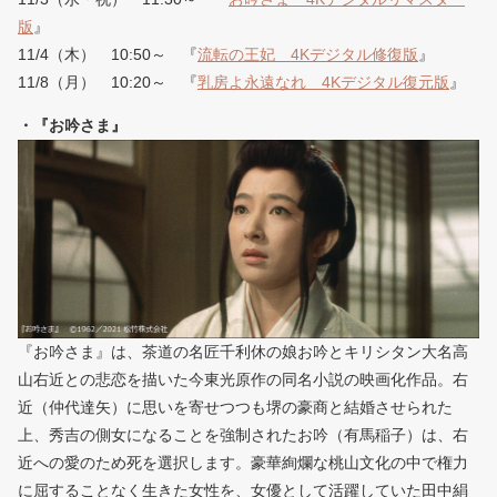
版
』
11/4（木） 10:50～ 『
流転の王妃 4Kデジタル修復版
』
11/8（月） 10:20～ 『
乳房よ永遠なれ 4Kデジタル復元版
』
・『お吟さま』
『お吟さま』は、茶道の名匠千利休の娘お吟とキリシタン大名高
山右近との悲恋を描いた今東光原作の同名小説の映画化作品。右
近（仲代達矢）に思いを寄せつつも堺の豪商と結婚させられた
上、秀吉の側女になることを強制されたお吟（有馬稲子）は、右
近への愛のため死を選択します。豪華絢爛な桃山文化の中で権力
に屈することなく生きた女性を、女優として活躍していた田中絹