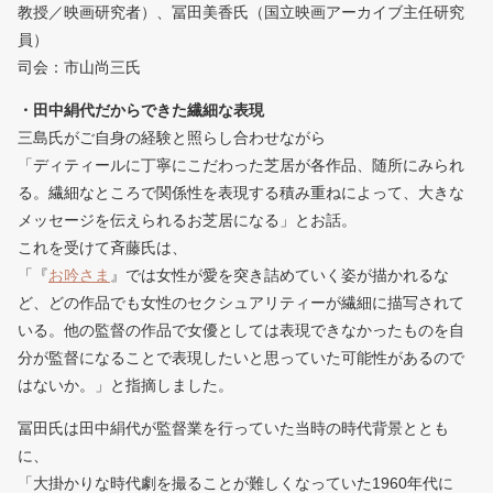
教授／映画研究者）、冨田美香氏（国立映画アーカイブ主任研究
員）
司会：市山尚三氏
・田中絹代だからできた繊細な表現
三島氏がご自身の経験と照らし合わせながら
「ディティールに丁寧にこだわった芝居が各作品、随所にみられ
る。繊細なところで関係性を表現する積み重ねによって、大きな
メッセージを伝えられるお芝居になる」とお話。
これを受けて斉藤氏は、
「『
お吟さま
』では女性が愛を突き詰めていく姿が描かれるな
ど、どの作品でも女性のセクシュアリティーが繊細に描写されて
いる。他の監督の作品で女優としては表現できなかったものを自
分が監督になることで表現したいと思っていた可能性があるので
はないか。」と指摘しました。
冨田氏は田中絹代が監督業を行っていた当時の時代背景ととも
に、
「大掛かりな時代劇を撮ることが難しくなっていた1960年代に