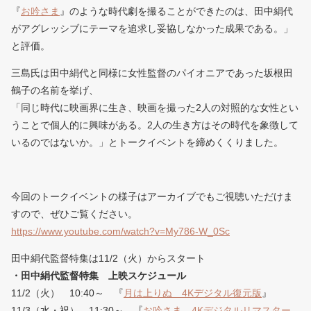
『
お吟さま
』のような時代劇を撮ることができたのは、田中絹代
がアグレッシブにテーマを追求し妥協しなかった成果である。」
と評価。
三島氏は田中絹代と同様に女性監督のパイオニアであった坂根田
鶴子の名前を挙げ、
「同じ時代に映画界に生き、映画を撮った2人の対照的な女性とい
うことで個人的に興味がある。2人の生き方はその時代を象徴して
いるのではないか。」とトークイベントを締めくくりました。
今回のトークイベントの様子はアーカイブでもご視聴いただけま
すので、ぜひご覧ください。
https://www.youtube.com/watch?v=My786-W_0Sc
田中絹代監督特集は11/2（火）からスタート
・田中絹代監督特集 上映スケジュール
11/2（火） 10:40～ 『
月は上りぬ 4Kデジタル復元版
』
11/3（水・祝） 11:30～ 『
お吟さま 4Kデジタルリマスター