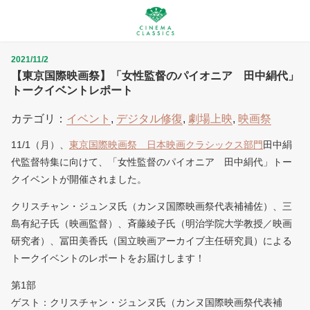
2021/11/2
【東京国際映画祭】「女性監督のパイオニア 田中絹代」
トークイベントレポート
カテゴリ：
イベント
,
デジタル修復
,
劇場上映
,
映画祭
11/1（月）、
東京国際映画祭 日本映画クラシックス部門
田中絹
代監督特集に向けて、「女性監督のパイオニア 田中絹代」トー
クイベントが開催されました。
クリスチャン・ジュンヌ氏（カンヌ国際映画祭代表補補佐）、三
島有紀子氏（映画監督）、斉藤綾子氏（明治学院大学教授／映画
研究者）、冨田美香氏（国立映画アーカイブ主任研究員）による
トークイベントのレポートをお届けします！
第1部
ゲスト：クリスチャン・ジュンヌ氏（カンヌ国際映画祭代表補