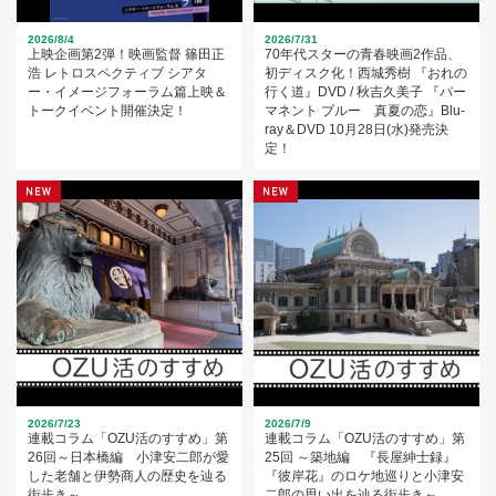
2026/8/4
2026/7/31
上映企画第2弾！映画監督 篠田正
70年代スターの青春映画2作品、
浩 レトロスペクティブ シアタ
初ディスク化！西城秀樹 『おれの
ー・イメージフォーラム篇上映＆
行く道』DVD / 秋吉久美子 『パー
トークイベント開催決定！
マネント ブルー 真夏の恋』Blu-
ray＆DVD 10月28日(水)発売決
定！
2026/7/23
2026/7/9
連載コラム「OZU活のすすめ」第
連載コラム「OZU活のすすめ」第
26回～日本橋編 小津安二郎が愛
25回 ～築地編 『長屋紳士録』
した老舗と伊勢商人の歴史を辿る
『彼岸花』のロケ地巡りと小津安
街歩き～
二郎の思い出を辿る街歩き～