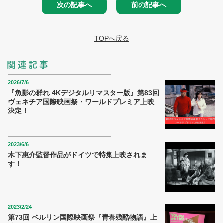
次の記事へ
前の記事へ
TOPへ戻る
2026/7/6
『魚影の群れ 4Kデジタルリマスター版』第83回
ヴェネチア国際映画祭・ワールドプレミア上映
決定！
2023/6/6
木下惠介監督作品がドイツで特集上映されま
す！
2023/2/24
第73回 ベルリン国際映画祭『青春残酷物語』上