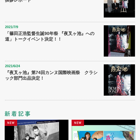
挨拶レポート
2021/7/9
「篠田正浩監督生誕90年祭 『夜叉ヶ池』への
道」トークイベント決定！！
2021/6/24
『夜叉ヶ池』第74回カンヌ国際映画祭 クラシ
ック部門出品決定！