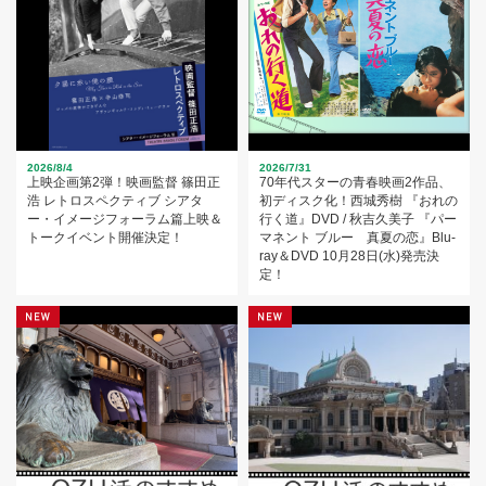
2026/8/4
2026/7/31
上映企画第2弾！映画監督 篠田正
70年代スターの青春映画2作品、
浩 レトロスペクティブ シアタ
初ディスク化！西城秀樹 『おれの
ー・イメージフォーラム篇上映＆
行く道』DVD / 秋吉久美子 『パー
トークイベント開催決定！
マネント ブルー 真夏の恋』Blu-
ray＆DVD 10月28日(水)発売決
定！