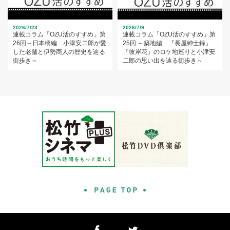
2026/7/23
2026/7/9
連載コラム「OZU活のすすめ」第
連載コラム「OZU活のすすめ」第
26回～日本橋編 小津安二郎が愛
25回 ～築地編 『長屋紳士録』
した老舗と伊勢商人の歴史を辿る
『彼岸花』のロケ地巡りと小津安
街歩き～
二郎の思い出を辿る街歩き～