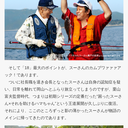
そして「18」最大のポイントが、スーさんのカムブワァァァア
ック！であります。
ついに社長職を退き会長となったスーさんは自身の認知症を疑
い、日常を離れて岡山へとふらり旅立ってしまうのですが、栗山
富夫監督時代、つまりは初期シリーズの定番だった“困ったスーさ
ん×それを助けるハマちゃん”という王道展開が久しぶりに復活。
それにより、ここのところずっと影の薄かったスーさんが物語の
メインに帰ってきたのであります。