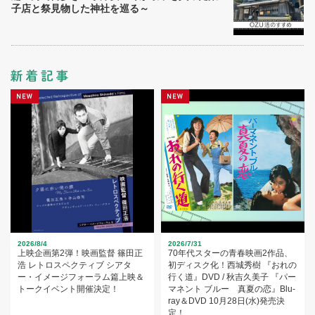
子店と祭見物した神社を巡る～
2026/8/4
2026/7/31
上映企画第2弾！映画監督 篠田正
70年代スターの青春映画2作品、
浩 レトロスペクティブ シアタ
初ディスク化！西城秀樹 『おれの
ー・イメージフォーラム篇上映＆
行く道』DVD / 秋吉久美子 『パー
トークイベント開催決定！
マネント ブルー 真夏の恋』Blu-
ray＆DVD 10月28日(水)発売決
定！