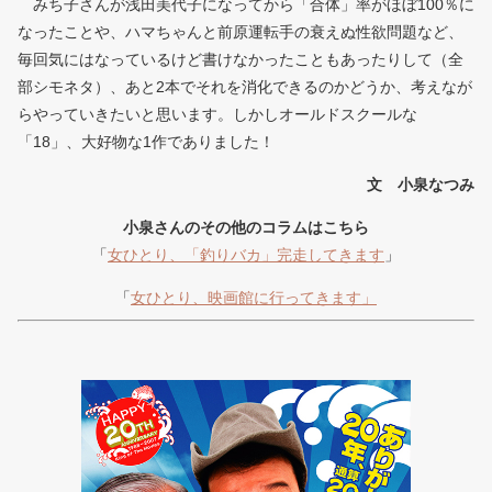
みち子さんが浅田美代子になってから「合体」率がほぼ100％に
なったことや、ハマちゃんと前原運転手の衰えぬ性欲問題など、
毎回気にはなっているけど書けなかったこともあったりして（全
部シモネタ）、あと2本でそれを消化できるのかどうか、考えなが
らやっていきたいと思います。しかしオールドスクールな
「18」、大好物な1作でありました！
文 小泉なつみ
小泉さんのその他のコラムはこちら
「
女ひとり、「釣りバカ」完走してきます
」
「
女ひとり、映画館に行ってきます」