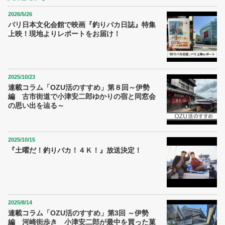
2026/5/26
パリ日本文化会館で映画『釣りバカ日誌』特集
上映！現地よりレポートをお届け！
2025/10/23
連載コラム「OZU活のすすめ」第８回～伊勢
編 古市街道で小津安二郎ゆかりの宿と同窓会
の思い出を辿る～
2025/10/15
『土曜だ！釣りバカ！４Ｋ！』放送決定！
2025/8/14
連載コラム「OZU活のすすめ」第3回 ～伊勢
編 河崎街歩き 小津安二郎が最中を買った菓