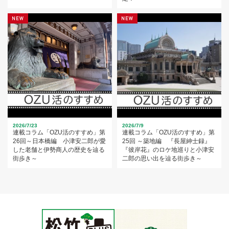
2026/7/23
2026/7/9
連載コラム「OZU活のすすめ」第
連載コラム「OZU活のすすめ」第
26回～日本橋編 小津安二郎が愛
25回 ～築地編 『長屋紳士録』
した老舗と伊勢商人の歴史を辿る
『彼岸花』のロケ地巡りと小津安
街歩き～
二郎の思い出を辿る街歩き～