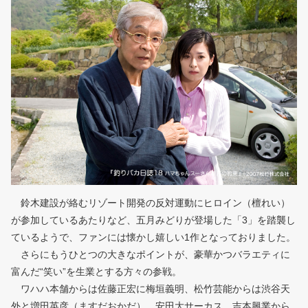
鈴木建設が絡むリゾート開発の反対運動にヒロイン（檀れい）
が参加しているあたりなど、五月みどりが登場した「3」を踏襲し
ているようで、ファンには懐かし嬉しい1作となっておりました。
さらにもうひとつの大きなポイントが、豪華かつバラエティに
富んだ“笑い”を生業とする方々の参戦。
ワハハ本舗からは佐藤正宏に梅垣義明、松竹芸能からは渋谷天
外と増田英彦（ますだおかだ）、安田大サーカス、吉本興業から