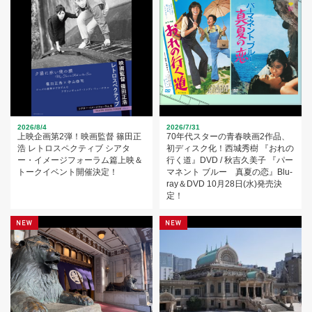
2026/8/4
2026/7/31
上映企画第2弾！映画監督 篠田正
70年代スターの青春映画2作品、
浩 レトロスペクティブ シアタ
初ディスク化！西城秀樹 『おれの
ー・イメージフォーラム篇上映＆
行く道』DVD / 秋吉久美子 『パー
トークイベント開催決定！
マネント ブルー 真夏の恋』Blu-
ray＆DVD 10月28日(水)発売決
定！