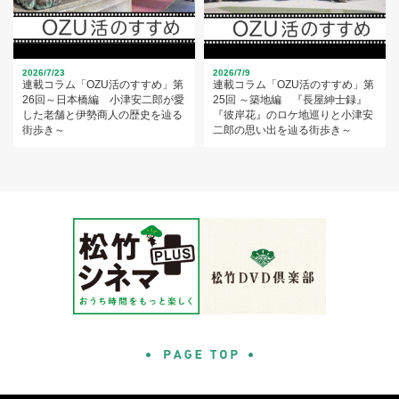
2026/7/23
2026/7/9
連載コラム「OZU活のすすめ」第
連載コラム「OZU活のすすめ」第
26回～日本橋編 小津安二郎が愛
25回 ～築地編 『長屋紳士録』
した老舗と伊勢商人の歴史を辿る
『彼岸花』のロケ地巡りと小津安
街歩き～
二郎の思い出を辿る街歩き～