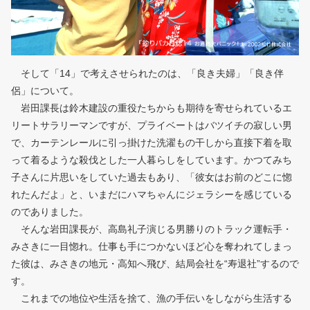
そして「14」で考えさせられたのは、「良き夫婦」「良き伴
侶」について。
岩田課長は鈴木建設の重役たちからも期待を寄せられているエ
リートサラリーマンですが、プライベートはバツイチの寂しい男
で、カーテンレールに引っ掛けた洗濯もの干しから直接下着を取
って着るような殺伐とした一人暮らしをしています。かつてみち
子さんに片思いをしていた過去もあり、「彼女はお前のどこに惚
れたんだよ」と、いまだにハマちゃんにジェラシーを感じている
のでありました。
そんな岩田課長が、高島礼子演じる男勝りのトラック運転手・
みさきに一目惚れ。仕事も手につかないほど心を奪われてしまっ
た彼は、みさきの地元・高知へ飛び、結局会社を“寿退社”するので
す。
これまでの地位や生活を捨て、漁の手伝いをしながら生活する