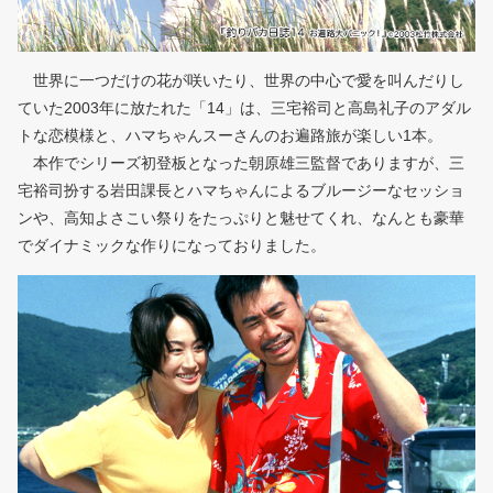
世界に一つだけの花が咲いたり、世界の中心で愛を叫んだりし
ていた2003年に放たれた「14」は、三宅裕司と高島礼子のアダル
トな恋模様と、ハマちゃんスーさんのお遍路旅が楽しい1本。
本作でシリーズ初登板となった朝原雄三監督でありますが、三
宅裕司扮する岩田課長とハマちゃんによるブルージーなセッショ
ンや、高知よさこい祭りをたっぷりと魅せてくれ、なんとも豪華
でダイナミックな作りになっておりました。