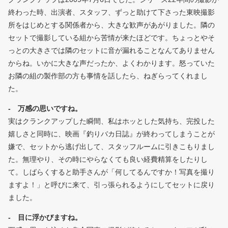
終わった時、出演者、スタッフ、ずっと助けて下さった東映撮影
所をはじめとする関係者から、大きな歓声があがりました。隣の
セットで撮影している組から苦情が来たほどです。ちょっとやそ
っとの大きさでは隣のセットに音が漏れることなんてありません
からね。いかに大きな声だったか、よくわかります。怒っていた
お隣の組の製作部の方も事情を話したら、ねぎらってくれまし
た。
- 万感の思いですね。
実はクランクアップした瞬間、私はホッとした気持ち、完投した
嬉しさと同時に、映画『釣りバカ日誌』が終わってしまうことが
嫌で、セットから逃げ出して、スタッフルームに引きこもりまし
た。無理やり、その時にやらなくても良い経費精算をしたりし
て。しばらくすると助手さんが「何してるんですか！写真を撮り
ますよ！」と呼びに来て、引っ張られるようにしてセットに戻り
ました。
- 目に浮かびますね。