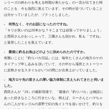
シリーズの終わりを考える時期が来たかな」の一言が出てきた時
のことを、今も強烈に覚えています。その時が近づいていること
は分かっていましたが、ゾクッとしました。
- 何気なく、そのお話になったのですね。
「キリが良いのは20本かな？そこまでは頑張ってやりましょう」
と西田さんがおっしゃって、三國さんも頷かれ、私も「ですね」
と返答したことを覚えています。
- 最後に釣るお魚はどのように決められたのですか。
有難いことに『釣りバカ日誌』には、毎年たくさんの地方ロケの
タイアップ申し込みを頂いていて、その中から場所とストーリー
に反映させるスタイルがいつの間にか出来上がっていました。
- 地方ロケ先の皆さんの厚い協力体制に支えられてきたと伺いま
した。
西田さんが『19』の撮影現場で、「最後の『釣りバカ』は物語に
あった好きなところに行きたいな。例えば、スーさんとハマちゃ
んの二人がモンゴルの原野で幻の魚イトウを追いかけて、釣りを