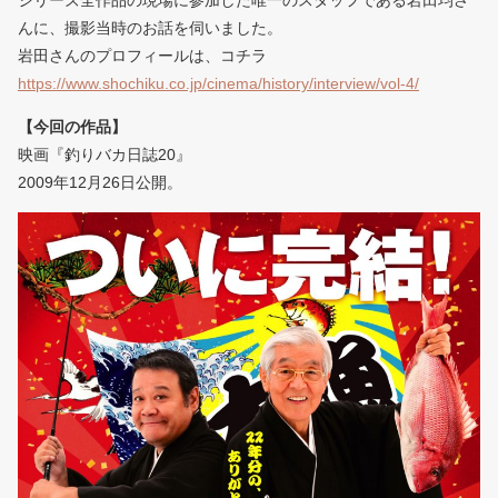
シリーズ全作品の現場に参加した唯一のスタッフである岩田均さ
んに、撮影当時のお話を伺いました。
岩田さんのプロフィールは、コチラ
https://www.shochiku.co.jp/cinema/history/interview/vol-4/
【今回の作品】
映画『釣りバカ日誌20』
2009年12月26日公開。