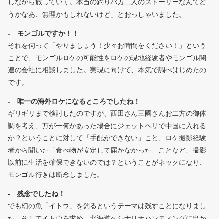
しながら旅していく。本当の釣りバカ二人のストーリーなんてど
うかなあ、無理かもしれないけど」とおっしゃいました。
- モンゴルですか！！
それを伺って「やりましょう！少々お時間をください！」という
ことで、モンゴルロケの可能性をロケの現地経験者やモンゴル関
連の会社に相談しました。実現に向けて、本気で調べはじめたの
です。
- 唯一の海外ロケになるところでしたね！
ギリギリまで検討したのですが、西田さん三國さんお二方の御体
調を考え、万が一何かあった場合にジェットヘリで中国に入れる
か？ということに対して「手配ができない」こと、ロケ撮影経験
者から聞いた「食べ物が安定して届かなかった」ことなど、撮影
以前に生活を確保できないのでは？ということがネックになり、
モンゴル行きは断念しました。
- 残念でしたね！
でも幻の魚「イトウ」を釣るというテーマは残すことになりまし
た。そしてイトウを求め、北海道へシナリオハンティングに出か