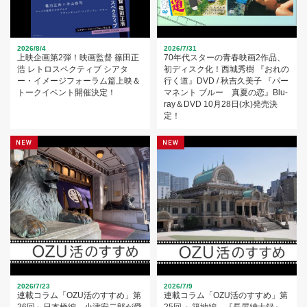
2026/8/4
2026/7/31
上映企画第2弾！映画監督 篠田正
70年代スターの青春映画2作品、
浩 レトロスペクティブ シアタ
初ディスク化！西城秀樹 『おれの
ー・イメージフォーラム篇上映＆
行く道』DVD / 秋吉久美子 『パー
トークイベント開催決定！
マネント ブルー 真夏の恋』Blu-
ray＆DVD 10月28日(水)発売決
定！
2026/7/23
2026/7/9
連載コラム「OZU活のすすめ」第
連載コラム「OZU活のすすめ」第
26回～日本橋編 小津安二郎が愛
25回 ～築地編 『長屋紳士録』