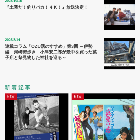
2025/10/15
『土曜だ！釣りバカ！４Ｋ！』放送決定！
2025/8/14
連載コラム「OZU活のすすめ」第3回 ～伊勢
編 河崎街歩き 小津安二郎が最中を買った菓
子店と祭見物した神社を巡る～