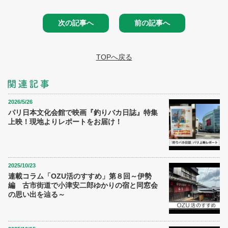
次の記事へ
前の記事へ
TOPへ戻る
2026/5/26
パリ日本文化会館で映画『釣りバカ日誌』特集
上映！現地よりレポートをお届け！
2025/10/23
連載コラム「OZU活のすすめ」第８回～伊勢
編 古市街道で小津安二郎ゆかりの宿と同窓会
の思い出を辿る～