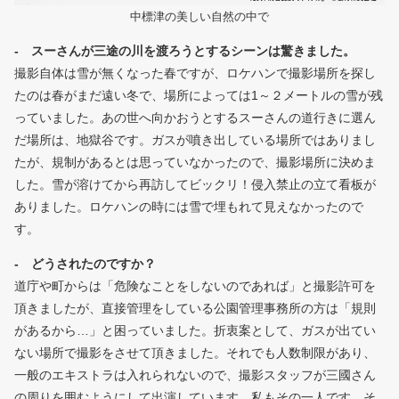
中標津の美しい自然の中で
- スーさんが三途の川を渡ろうとするシーンは驚きました。
撮影自体は雪が無くなった春ですが、ロケハンで撮影場所を探し
たのは春がまだ遠い冬で、場所によっては1～２メートルの雪が残
っていました。あの世へ向かおうとするスーさんの道行きに選ん
だ場所は、地獄谷です。ガスが噴き出している場所ではありまし
たが、規制があるとは思っていなかったので、撮影場所に決めま
した。雪が溶けてから再訪してビックリ！侵入禁止の立て看板が
ありました。ロケハンの時には雪で埋もれて見えなかったので
す。
- どうされたのですか？
道庁や町からは「危険なことをしないのであれば」と撮影許可を
頂きましたが、直接管理をしている公園管理事務所の方は「規則
があるから…」と困っていました。折衷案として、ガスが出てい
ない場所で撮影をさせて頂きました。それでも人数制限があり、
一般のエキストラは入れられないので、撮影スタッフが三國さん
の周りを囲むようにして出演しています。私もその一人です。そ