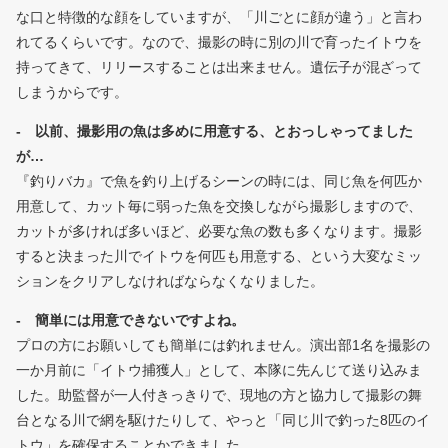
な口と特徴的な顔をしていますが、「川ごとに顔が違う」と言わ
れてるくらいです。なので、撮影の時に別の川で育ったイトウを
持ってきて、リリースすることは出来ません。遺伝子が混ざって
しまうからです。
- 以前、撮影用の魚は多めに用意する、とおっしゃってました
が…
『釣りバカ』で魚を釣り上げるシーンの時には、同じ魚を何匹か
用意して、カット毎に弱った魚を交換しながら撮影しますので、
カットが多ければ多いほど、必要な魚の数も多くなります。撮影
すると決まった川でイトウを何匹も用意する、という大変なミッ
ションをクリアしなければならなくなりました。
- 簡単には用意できないですよね。
プロの方にお願いしても簡単には釣れません。演出部1名を撮影の
一か月前に「イトウ捕獲人」として、本隊に先んじて送り込みま
した。助監督が一人付きっきりで、現地の方と協力して撮影の舞
台となる川で網を駆けたりして、やっと「同じ川で釣った8匹のイ
トウ」を確保することかできました。