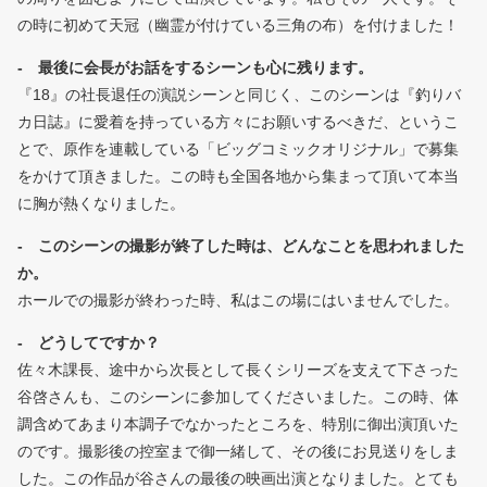
の時に初めて天冠（幽霊が付けている三角の布）を付けました！
- 最後に会長がお話をするシーンも心に残ります。
『18』の社長退任の演説シーンと同じく、このシーンは『釣りバ
カ日誌』に愛着を持っている方々にお願いするべきだ、というこ
とで、原作を連載している「ビッグコミックオリジナル」で募集
をかけて頂きました。この時も全国各地から集まって頂いて本当
に胸が熱くなりました。
- このシーンの撮影が終了した時は、どんなことを思われました
か。
ホールでの撮影が終わった時、私はこの場にはいませんでした。
- どうしてですか？
佐々木課長、途中から次長として長くシリーズを支えて下さった
谷啓さんも、このシーンに参加してくださいました。この時、体
調含めてあまり本調子でなかったところを、特別に御出演頂いた
のです。撮影後の控室まで御一緒して、その後にお見送りをしま
した。この作品が谷さんの最後の映画出演となりました。とても