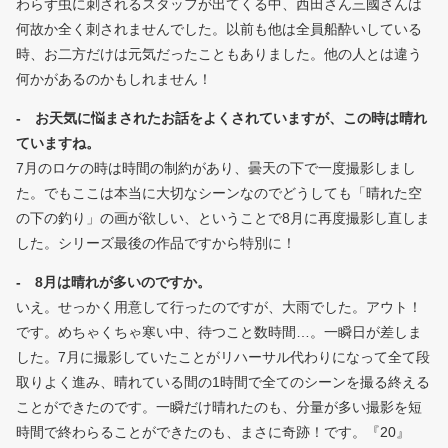
わらず虫に刺されるスタッフが出てくる中、西田さん三國さんは
何故か全く刺されませんでした。以前も他は全員船酔いしている
時、お二方だけは元気だったこともありました。他の人とは違う
何かがあるのかもしれません！
- お天気に悩まされたお話をよくされていますが、この時は晴れ
ていますね。
7月のロケの時は時間の制約があり、曇天の下で一度撮影しまし
た。でもここは本当に大切なシーンなのでどうしても「晴れた空
の下の釣り」の画が欲しい、ということで8月に再度撮影し直しま
した。シリーズ最後の作品ですから特別に！
- 8月は晴れが多いのですか。
いえ。せっかく用意して行ったのですが、大雨でした。アウト！
です。めちゃくちゃ寒い中、待つこと数時間…。一瞬日が差しま
した。7月に撮影していたことがリハーサル代わりになって全て段
取りよく進み、晴れている間の1時間で全てのシーンを撮る終える
ことができたのです。一瞬だけ晴れたのも、分量が多い撮影を短
時間で終わらることができたのも、まさに奇跡！です。『20』