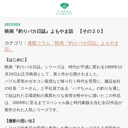
2023/3/24
映画『釣りバカ日誌』よもやま話 【その２０】
カテゴリ：
連載コラム「映画『釣りバカ日誌』よもやま
話」
【はじめに】
映画『釣りバカ日誌』シリーズは、時代が平成に変わる1988年12
月24日お正月映画として、第１作が公開されました。
バブル景気やゼネコン疑惑など移り行く時代を背景に、建設会社
の社長「スーさん」と平社員である「ハマちゃん」の釣りを通し
て結ばれた立場逆転の風変わりな友情を軽やかに描いたこの作品
は、2009年に至るまでスペシャル版と時代劇版を含む全22作品が
製作された人気シリーズです。
【撮影の思い出】