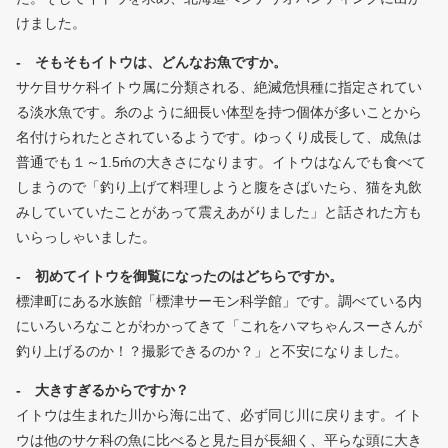
けました。
- そもそもイトウは、どんなお魚ですか。
サケ目サケ科イトウ属に分類される、絶滅危惧種に指定されてい
る淡水魚です。糸のように細長い体型を持つ個体が多いことから
名付けられたとされているようです。ゆっくり成長して、成魚は
普通でも１～1.5ḿの大きさになります。イトウはなんでも食べて
しまうので「釣り上げて料理しようと腹をさばいたら、猫を丸飲
みしていていたことがあって震えあがりました」と話された方も
いらっしゃいました。
- 初めてイトウを御覧になったのはどちらですか。
標津町にある水族館「標津サーモン科学館」です。調べている内
にいろいろなことがわかってきて「これをハマちゃんスーさんが
釣り上げるのか！？撮影できるのか？」と不安になりました。
- 大きすぎるからですか？
イトウは生まれた川から海に出て、必ず同じ川に戻ります。イト
ウは他のサケ科の魚に比べると見た目が長細く、平らな頭に大き