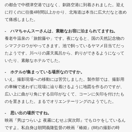
の都合で中標津空港ではなく、釧路空港に到着されました。迎え
に行くのに往復4時間以上かかり、北海道は本当に広大だなと改め
て痛感しました。
- ハマちゃんスーさんは、素敵なお宿に泊まられてますね。
養老牛温泉の「旅館藤や」です。夜になると、国の天然記念物の
シマフクロウがやってきます。池で飼っているヤマメ目当てだっ
たようです。川べりの露天風呂から、釣りができるようになって
いたり、素敵なホテルでした。
- ホテルが集まっている場所なのですか。
いえ。撮影現場への移動には苦労しました。製作部では、撮影用
の車輛で迷わずに現場に辿り着けるように地図を作るのですが、
広い上に曲がり角にする目印がなくて、コーンに矢印を付けたも
のを置きました。まるでオリエンテーリングのようでした。
- 思い出の場所ですね。
映画『男はつらいよ 夜霧にむせぶ寅次郎』でもロケをしているん
ですよ。私自身は朝間義隆監督の映画『椿姫』(88)の撮影の時