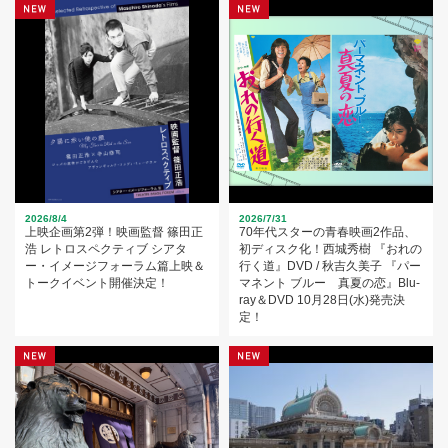
2026/8/4
2026/7/31
上映企画第2弾！映画監督 篠田正
70年代スターの青春映画2作品、
浩 レトロスペクティブ シアタ
初ディスク化！西城秀樹 『おれの
ー・イメージフォーラム篇上映＆
行く道』DVD / 秋吉久美子 『パー
トークイベント開催決定！
マネント ブルー 真夏の恋』Blu-
ray＆DVD 10月28日(水)発売決
定！