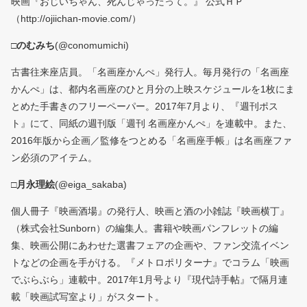
映画『おじいちゃん、死んじゃったって。』 公式ＨＰ
（http://ojiichan-movie.com/）
□
のむみち
(@conomumichi)
古書往来座店員。「名画座かんぺ」発行人。毎月発行の「名画座
かんぺ」は、都内名画座のひと月分の上映スケジュールを1枚にま
とめた手書きのフリーペーパー。2017年7月より、『週刊ポス
ト』にて、同紙の週刊版「週刊 名画座かんぺ」を連載中。また、
2016年版から企画／監修をつとめる「名画座手帳」は名画座ファ
ン必須のアイテム。
□
月永理絵
(@eiga_sakaba)
個人冊子『映画酒場』の発行人、映画と酒の小雑誌『映画横丁』
（株式会社Sunborn）の編集人。書籍や映画パンフレットの編
集、映画公開にあわせた選書フェアの企画や、ファン交流イベン
トなどの企画を手がける。『メトロポリターナ』でコラム「映画
でぶらぶら」連載中。2017年1月号より『現代詩手帖』で隔月連
載「映画試写室より」がスタート。