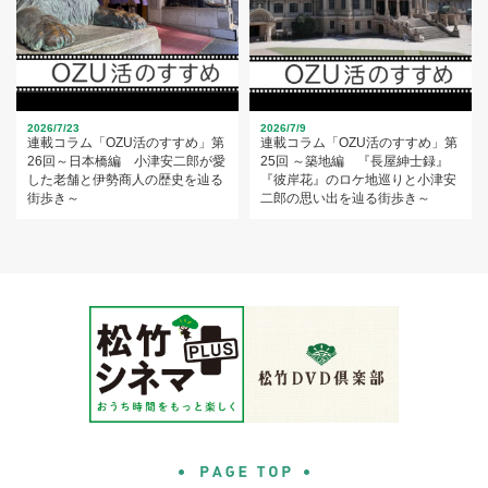
2026/7/23
2026/7/9
連載コラム「OZU活のすすめ」第
連載コラム「OZU活のすすめ」第
26回～日本橋編 小津安二郎が愛
25回 ～築地編 『長屋紳士録』
した老舗と伊勢商人の歴史を辿る
『彼岸花』のロケ地巡りと小津安
街歩き～
二郎の思い出を辿る街歩き～