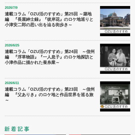
2026/7/9
連載コラム「OZU活のすすめ」第25回 ～築地
編 『長屋紳士録』『彼岸花』のロケ地巡りと
小津安二郎の思い出を辿る街歩き～
2026/6/25
連載コラム「OZU活のすすめ」第24回 ～信州
編 『浮草物語』『一人息子』のロケ地探訪と
小津作品に描かれた蚕糸業～
2026/6/11
連載コラム「OZU活のすすめ」第23回 ～信州
編 『父ありき』のロケ地と作品世界を巡る旅
～