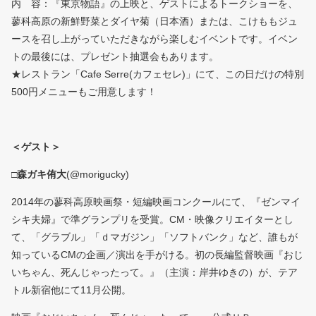
内 容：『東京物語』の上映と、ゲストによるトークショーを、
蓼科高原の新鮮野菜とダイヤ菊（日本酒）または、こけももジュ
ースを召し上がっていただきながら楽しむイベントです。イベン
トの最後には、プレゼント抽選会もあります。
★レストラン「Cafe Serre(カフェセレ)」にて、この日だけの特別
500円メニューもご用意します！
＜ゲスト＞
□
森ガキ侑大
(@morigucky)
2014年の蓼科高原映画祭・短編映画コンクールにて、『ゼンマイ
シキ夫婦』で準グランプリを受賞。CM・映像クリエイターとし
て、「グラブル」「ｄマガジン」「ソフトバンク」など、誰もが
知っているCMの企画／演出を手がける。初の長編監督映画『おじ
いちゃん、死んじゃったって。』（主演：岸井ゆきの）が、テア
トル新宿他にて11月公開。