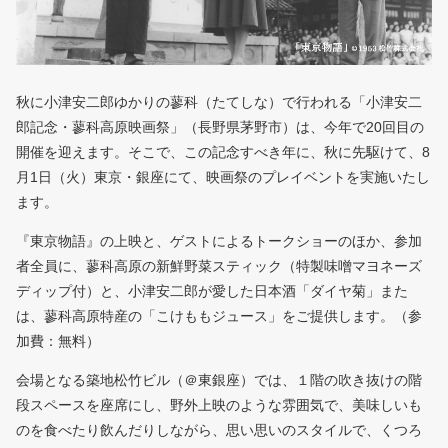
秋に小津安二郎ゆかりの蓼科（たてしな）で行われる「小津安二
郎記念・蓼科高原映画祭」（長野県茅野市）は、今年で20回目の
開催を迎えます。そこで、この記念すべき年に、秋に先駆けて、8
月1日（火）東京・銀座にて、映画祭のプレイベントを実施いたし
ます。
『東京物語』の上映と、ゲストによるトークショーのほか、参加
者全員に、蓼科高原の新鮮野菜スティック（特製味噌マヨネーズ
ディップ付）と、小津安二郎が愛した日本酒「ダイヤ菊」また
は、蓼科高原特産の「こけももジュース」をご提供します。（参
加費：無料）
会場となる築地松竹ビル（＠東銀座）では、１階の吹き抜けの階
段スペースを座席にし、野外上映のような雰囲気で、美味しいも
のを食べたり飲んだりしながら、思い思いのスタイルで、くつろ