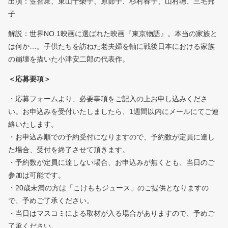
出演：笠智衆、東山千榮子、原節子、杉村春子、山村聰、三宅邦
子
解説：世界NO.1映画に選ばれた映画『東京物語』。本当の家族と
は何か…。子供たちを訪ねた老夫婦を軸に戦後日本における家族
の崩壊を描いた小津安二郎の代表作。
＜応募要項＞
・応募フォームより、必要事項をご記入の上お申し込みくださ
い。お申込みを受付いたしましたら、1週間以内にメールにてご連
絡いたします。
・お申込み順での予約受付になりますので、予約数が定員に達し
た場合、受付を終了させて頂きます。
・予約数が定員に達しない場合、お申込みが無くとも、当日のご
参加は可能です。
・20歳未満の方は「こけももジュース」のご提供となりますの
で、予めご了承ください。
・当日はマスコミによる取材が入る場合がありますので、予めご
了承ください。