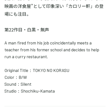
映画の洋食屋”として印象深い「カロリー軒」の登
場にも注目。
第22作目・白黒・無声
A man fired from his job coincidentally meets a
teacher from his former school and decides to help
run a curry restaurant.
Original Title：TOKYO NO KORASU
Color：B/W
Sound：Silent
Studio：Shochiku-Kamata