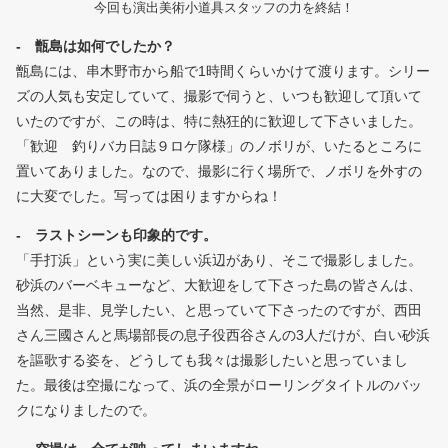
今回も演出美術小道具スタッフの力を終結！
- 甑島は如何でしたか？
甑島には、串木野市から船で1時間くらいかけて渡ります。シリー
ズの人気も安定していて、撮影で伺うと、いつも歓迎して頂いて
いたのですが、この時は、特に熱狂的に歓迎して下さいました。
「歓迎 釣りバカ日誌９ロケ隊様」のノボリが、いたるところに
置いてありました。なので、撮影に行く場所で、ノボリを外すの
に大変でした。写っては困りますからね！
- ラストシーンも印象的です。
「手打浜」という実に美しい浜辺があり、そこで撮影しました。
砂浜のバーベキューなど、大歓迎をして下さった島の皆さんは、
当然、是非、見学したい、と思っていて下さったのですが、西田
さん三國さんと馬場部長の息子役西谷さんの3人だけが、白い砂浜
を謳歌する姿を、どうしても我々は撮影したいと思っていまし
た。最後は空撮になって、浜の全景がローリングタイトルのバッ
クになりましたので。