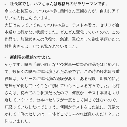
- 社長室でも、ハマちゃんは規格外のサラリーマンです。
今回の社長室も、いつもの様に西田さん三國さんが、自由にアド
リブを入れこんでいます。
大筋はあっていても。いつもの様に、テスト本番と、セリフが台
本通りに行かない状態でした。どんどん変化していくので、この
作品で、加藤武さんの代役で、急遽、重役として御出演頂いた北
村和夫さんは、とても驚かれていました。
- 新劇界の重鎮ですよね。
そうです。映画『黒い雨』など今村昌平監督の作品をはじめとし
て、数多くの映画に御出演された名優です。この時の鈴木建設重
役陣は、シリーズに御出演の経験があり、ある程度、即興的にお
芝居が変化していくことに慣れていらっしゃる方々でした。北村
さんは、初めてのご参加だったので、何度か、テスト本番をくり
返していく中で、台本のセリフが一度として同じではないので、
戸惑っていらしたのでしょう。何回かテストをした後に、冗談め
かして「俺のセリフは、一体どこでしゃべれば良いんだ！？」と
仰っいました。