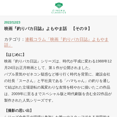
2022/12/23
映画『釣りバカ日誌』よもやま話 【その９】
カテゴリ：
連載コラム「映画『釣りバカ日誌』よもやま
話」
【はじめに】
映画『釣りバカ日誌』シリーズは、時代が平成に変わる1988年12
月24日お正月映画として、第１作が公開されました。
バブル景気やゼネコン疑惑など移り行く時代を背景に、建設会社
の社長「スーさん」と平社員である「ハマちゃん」の釣りを通し
て結ばれた立場逆転の風変わりな友情を軽やかに描いたこの作品
は、2009年に至るまでスペシャル版と時代劇版を含む全22作品が
製作された人気シリーズです。
【撮影の思い出】