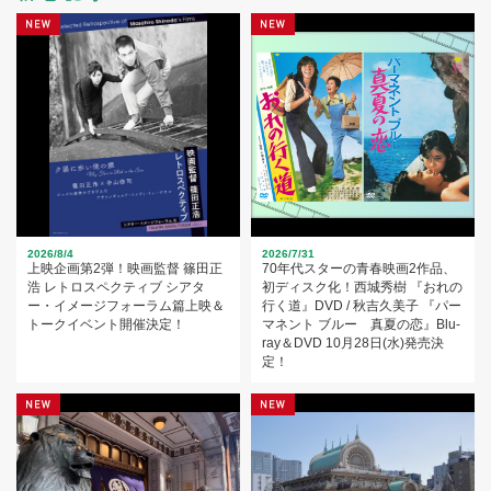
2026/8/4
2026/7/31
上映企画第2弾！映画監督 篠田正
70年代スターの青春映画2作品、
浩 レトロスペクティブ シアタ
初ディスク化！西城秀樹 『おれの
ー・イメージフォーラム篇上映＆
行く道』DVD / 秋吉久美子 『パー
トークイベント開催決定！
マネント ブルー 真夏の恋』Blu-
ray＆DVD 10月28日(水)発売決
定！