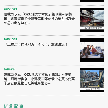
2025/10/23
連載コラム「OZU活のすすめ」第８回～伊勢
編 古市街道で小津安二郎ゆかりの宿と同窓会
の思い出を辿る～
2025/10/15
『土曜だ！釣りバカ！４Ｋ！』放送決定！
2025/8/14
連載コラム「OZU活のすすめ」第3回 ～伊勢
編 河崎街歩き 小津安二郎が最中を買った菓
子店と祭見物した神社を巡る～