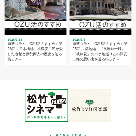
2026/7/23
2026/7/9
連載コラム「OZU活のすすめ」第
連載コラム「OZU活のすすめ」第
26回～日本橋編 小津安二郎が愛
25回 ～築地編 『長屋紳士録』
した老舗と伊勢商人の歴史を辿る
『彼岸花』のロケ地巡りと小津安
街歩き～
二郎の思い出を辿る街歩き～