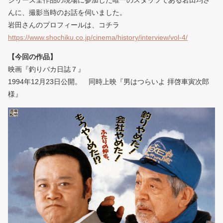
シリーズ全作品の現場に参加した唯一のスタッフである岩田均さ
んに、撮影当時のお話を伺いました。
岩田さんのプロフィールは、コチラ
https://www.shochiku.co.jp/cinema/history/interview/vol-4/
【今回の作品】
映画『釣りバカ日誌７』
1994年12月23日公開。 同時上映『男はつらいよ 拝啓車寅次郎
様』