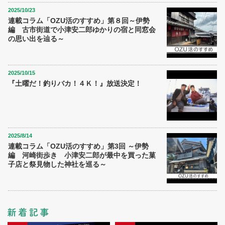
2025/10/23
連載コラム「OZU活のすすめ」第８回～伊勢
編 古市街道で小津安二郎ゆかりの宿と同窓会
の思い出を辿る～
2025/10/15
『土曜だ！釣りバカ！４Ｋ！』放送決定！
2025/8/14
連載コラム「OZU活のすすめ」第3回 ～伊勢
編 河崎街歩き 小津安二郎が最中を買った菓
子店と祭見物した神社を巡る～