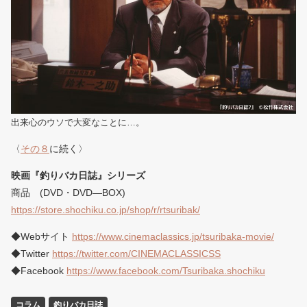
出来心のウソで大変なことに…。
〈
その８
に続く〉
映画『釣りバカ日誌』シリーズ
商品 (DVD・DVD―BOX)
https://store.shochiku.co.jp/shop/r/rtsuribak/
◆Webサイト
https://www.cinemaclassics.jp/tsuribaka-movie/
◆Twitter
https://twitter.com/CINEMACLASSICSS
◆Facebook
https://www.facebook.com/Tsuribaka.shochiku
コラム
釣りバカ日誌