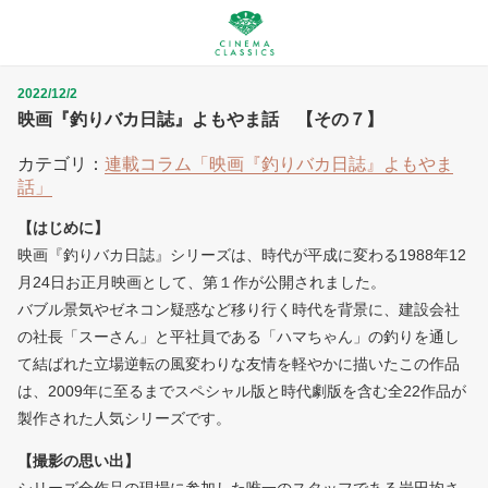
2022/12/2
映画『釣りバカ日誌』よもやま話 【その７】
カテゴリ：
連載コラム「映画『釣りバカ日誌』よもやま
話」
【はじめに】
映画『釣りバカ日誌』シリーズは、時代が平成に変わる1988年12
月24日お正月映画として、第１作が公開されました。
バブル景気やゼネコン疑惑など移り行く時代を背景に、建設会社
の社長「スーさん」と平社員である「ハマちゃん」の釣りを通し
て結ばれた立場逆転の風変わりな友情を軽やかに描いたこの作品
は、2009年に至るまでスペシャル版と時代劇版を含む全22作品が
製作された人気シリーズです。
【撮影の思い出】