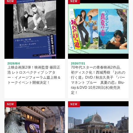
2026/8/4
2026/7/31
上映企画第2弾！映画監督 篠田正
70年代スターの青春映画2作品、
浩 レトロスペクティブ シアタ
初ディスク化！西城秀樹 『おれの
ー・イメージフォーラム篇上映＆
行く道』DVD / 秋吉久美子 『パー
トークイベント開催決定！
マネント ブルー 真夏の恋』Blu-
ray＆DVD 10月28日(水)発売決
定！