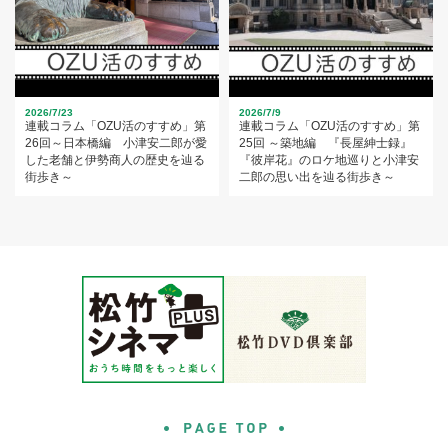
2026/7/23
2026/7/9
連載コラム「OZU活のすすめ」第
連載コラム「OZU活のすすめ」第
26回～日本橋編 小津安二郎が愛
25回 ～築地編 『長屋紳士録』
した老舗と伊勢商人の歴史を辿る
『彼岸花』のロケ地巡りと小津安
街歩き～
二郎の思い出を辿る街歩き～