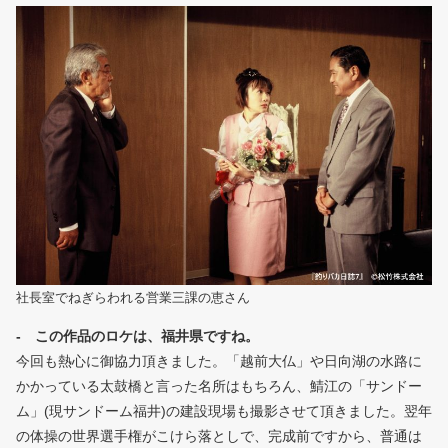
社長室でねぎらわれる営業三課の恵さん
- この作品のロケは、福井県ですね。
今回も熱心に御協力頂きました。「越前大仏」や日向湖の水路に
かかっている太鼓橋と言った名所はもちろん、鯖江の「サンドー
ム」(現サンドーム福井)の建設現場も撮影させて頂きました。翌年
の体操の世界選手権がこけら落としで、完成前ですから、普通は