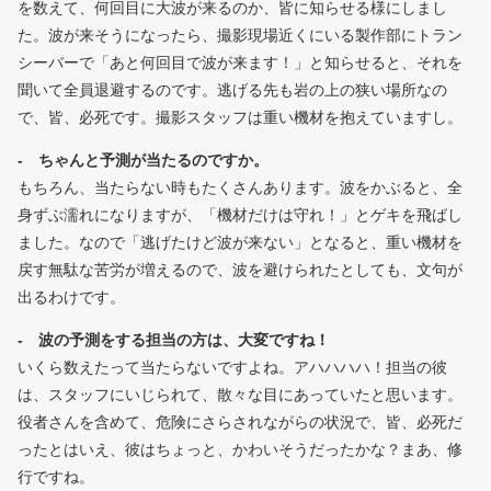
を数えて、何回目に大波が来るのか、皆に知らせる様にしまし
た。波が来そうになったら、撮影現場近くにいる製作部にトラン
シーバーで「あと何回目で波が来ます！」と知らせると、それを
聞いて全員退避するのです。逃げる先も岩の上の狭い場所なの
で、皆、必死です。撮影スタッフは重い機材を抱えていますし。
- ちゃんと予測が当たるのですか。
もちろん、当たらない時もたくさんあります。波をかぶると、全
身ずぶ濡れになりますが、「機材だけは守れ！」とゲキを飛ばし
ました。なので「逃げたけど波が来ない」となると、重い機材を
戻す無駄な苦労が増えるので、波を避けられたとしても、文句が
出るわけです。
- 波の予測をする担当の方は、大変ですね！
いくら数えたって当たらないですよね。アハハハハ！担当の彼
は、スタッフにいじられて、散々な目にあっていたと思います。
役者さんを含めて、危険にさらされながらの状況で、皆、必死だ
ったとはいえ、彼はちょっと、かわいそうだったかな？まあ、修
行ですね。