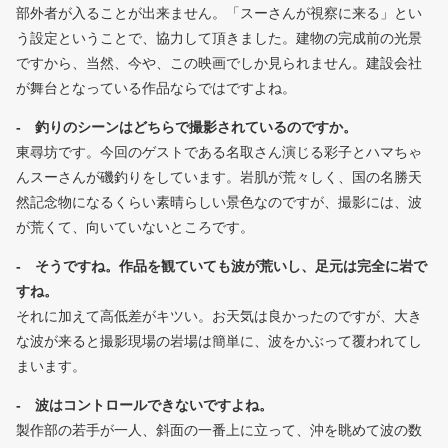
部外者が入ることが出来ません。「スーさんが視察に来る」とい
う設定ということで、協力して頂きました。建物の完成前の光景
ですから、当然、今や、この映画でしか見られません。建設会社
が舞台となっている作品ならではですよね。
- 釣りのシーンはどちらで撮影されているのですか。
東尋坊です。今回のゲストである名取さん演じる彩子とハマちゃ
んスーさんが磯釣りをしています。岩肌が荒々しく、国の名勝天
然記念物になるくらい素晴らしい景色なのですが、撮影には、波
が荒くて、向いていないところです。
- そうですね。作品を観ていても波が荒いし、足元は完全に岩で
すね。
それに加えて高低差がキツい。お天気は良かったのですが、大き
な波が来ると撮影現場の岩場は簡単に、波をかぶって覆われてし
まいます。
- 波はコントロールできないですよね。
製作部の若手が一人、斜面の一番上に立って、沖を眺めて波の数